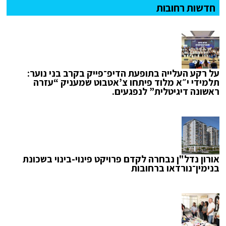
חדשות רחובות
על רקע העלייה בתופעת הדיפ־פייק בקרב בני נוער:
תלמידי י״א מלוד פיתחו צ’אטבוט שמעניק “עזרה
ראשונה דיגיטלית” לנפגעים.
אורון נדל"ן נבחרה לקדם פרויקט פינוי-בינוי בשכונת
בנימין־נורדאו ברחובות