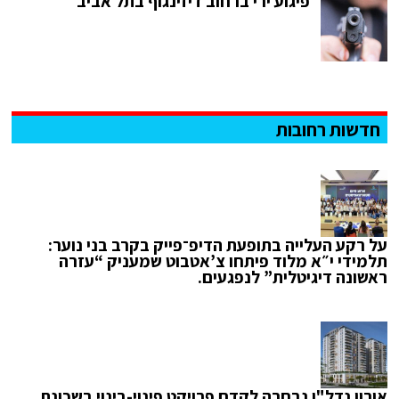
פיגוע ירי ברחוב דיזינגוף בתל אביב
חדשות רחובות
על רקע העלייה בתופעת הדיפ־פייק בקרב בני נוער:
תלמידי י״א מלוד פיתחו צ’אטבוט שמעניק “עזרה
ראשונה דיגיטלית” לנפגעים.
אורון נדל"ן נבחרה לקדם פרויקט פינוי-בינוי בשכונת