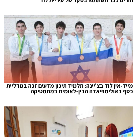
הורים כבר השתתפו בסקר של עיריית לוד
מייד-אין לוד בצ'יינה: תלמיד תיכון מדעים זכה במדליית
כסף באולימפיאדה הבין-לאומית במתמטיקה