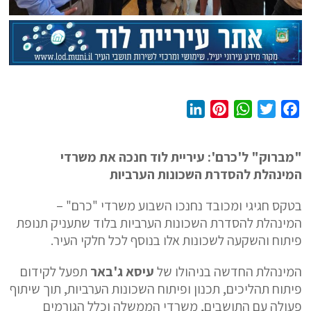
L
P
W
T
F
i
i
h
w
a
n
n
a
i
c
"מברוק" ל'כרם': עיריית לוד חנכה את משרדי
k
t
t
t
e
המינהלת להסדרת השכונות הערביות
e
e
s
t
b
d
r
A
e
o
בטקס חגיגי ומכובד נחנכו השבוע משרדי "כרם" –
I
e
p
r
o
המינהלת להסדרת השכונות הערביות בלוד שתעניק תנופת
n
s
p
k
פיתוח והשקעה לשכונות אלו בנוסף לכל חלקי העיר.
t
המינהלת החדשה בניהולו של
עיסא ג'באר
תפעל לקידום
פיתוח תהליכים, תכנון ופיתוח השכונות הערביות, תוך שיתוף
פעולה עם התושבים, משרדי הממשלה וכלל הגורמים