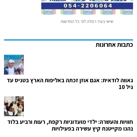
שישי בעיר רמלה לוד כל החדשות
גאווה לודאית: אגם אוזן זכתה באליפות הארץ בטניס עד
גיל 10
חוויות והעשרה: ילדי מועדוניות רקפת, רעות ורביע בלוד
נהנו מקייטנת קיץ עשירה בפעילויות