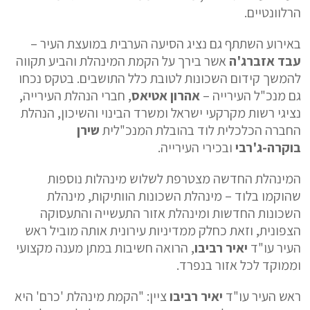
הרלוונטיים.
באירוע השתתף גם נציג הסיעה הערבית במועצת העיר –
עבד אזברג'ה
אשר בירך על הקמת המינהלת והביע תקווה
להמשך קידום השכונות לטובת כלל התושבים. בטקס נכחו
גם מנכ"ל העירייה –
אהרון אטיאס
, חברי הנהלת העירייה,
נציגי רשות מקרקעי ישראל ומשרד הבינוי והשיכון, הנהלת
החברה הכלכלית לוד בהובלת המנכ"לית
שירן
בוקרה-ג'רבי
ובכירי העירייה.
המינהלת החדשה מצטרפת לשלוש מינהלות נוספות
שהוקמו בלוד – מינהלת השכונות הוותיקות, מינהלת
השכונות החדשות ומינהלת אזור התעשייה והתעסוקה
הצפונית, וזאת כחלק ממדיניות עירונית אותה מוביל ראש
העיר עו"ד
יאיר רביבו
, הרואה חשיבות במתן מענה מקצועי
וממוקד לכל אזור בנפרד.
ראש העיר עו"ד
יאיר רביבו
ציין: "הקמת מינהלת 'כרם' היא