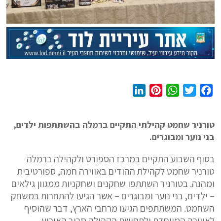
L
P
W
T
F
i
i
h
w
a
n
n
a
i
c
טורניר שחמט קהילתי התקיים ברמלה בהשתתפות ילדים,
k
t
t
t
e
בני נוער ומבוגרים.
e
e
s
t
b
d
r
A
e
o
בסוף השבוע התקיים במרכז הספורט ולקהילה ברמלה
I
e
p
r
o
טורניר שחמט לקהילת ההודים באווירה חמה, ספורטיבית
n
s
p
k
ומהנה. בטורניר השתתפו שחקנים ושחקניות ממגוון גילאים
t
– ילדים, בני נוער ומבוגרים – אשר הגיעו להתחרות במשחק
השחמט. המשתתפים הגיעו מרחבי הארץ, דבר שהוסיף
לאווירה המיוחדת ולתחושת הקהילה סביב האירוע.