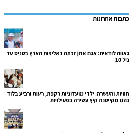
גאווה לודאית: אגם אוזן זכתה באליפות הארץ בטניס עד
גיל 10
חוויות והעשרה: ילדי מועדוניות רקפת, רעות ורביע בלוד
נהנו מקייטנת קיץ עשירה בפעילויות