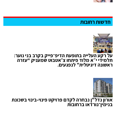
חדשות רחובות
על רקע העלייה בתופעת הדיפ־פייק בקרב בני נוער:
תלמידי י״א מלוד פיתחו צ’אטבוט שמעניק “עזרה
ראשונה דיגיטלית” לנפגעים.
אורון נדל"ן נבחרה לקדם פרויקט פינוי-בינוי בשכונת
בנימין־נורדאו ברחובות