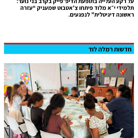
על רקע העלייה בתופעת הדיפ־פייק בקרב בני נוער:
תלמידי י״א מלוד פיתחו צ’אטבוט שמעניק “עזרה
ראשונה דיגיטלית” לנפגעים.
חדשות רמלה לוד