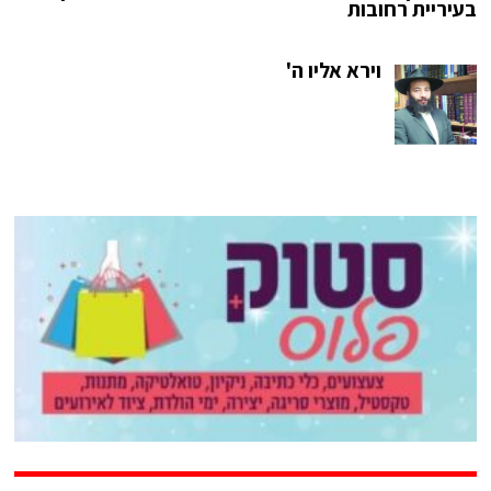
בעיריית רחובות
וירא אליו ה'