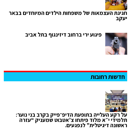
חגיגת העצמאות של משפחות הילדים המיוחדים בבאר
יעקב
פיגוע ירי ברחוב דיזינגוף בתל אביב
חדשות רחובות
על רקע העלייה בתופעת הדיפ־פייק בקרב בני נוער:
תלמידי י״א מלוד פיתחו צ’אטבוט שמעניק “עזרה
ראשונה דיגיטלית” לנפגעים.