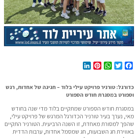
L
P
W
T
F
i
i
h
w
a
n
n
a
i
c
כדורגל: טורניר פרויקט עילי בלוד – חגיגה של אחדות, רגש
k
t
t
t
e
וספורט במסגרת חודש הספורט
e
e
s
t
b
d
r
A
e
o
במסגרת חודש הספורט שמתקיים בלוד מדי שנה בחודש
I
e
p
r
o
מאי, נערך בעיר טורניר הכדורגל המרגש של פרויקט עילי,
n
s
p
k
שהפך למסורת מאחדת, זו השנה הרביעית. הטורניר התקיים
t
באווירת חג השבועות, חג שמסמל אחדות, ערבות הדדית