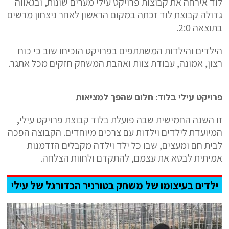
לוד אירחה את קבוצות פרויקט עילי מערים שונות, ובגאווה
גדולה קבוצת לוד זכתה במקום הראשון לאחר ניצחון מרשים
בתוצאה 2:0.
הילדים והילדות המשתתפים בפרויקט הוכיחו שוב כי כוח
רצון, אמונה, עבודת צוות ואהבת המשחק חזקים מכל אתגר.
פרויקט עילי בלוד: חלום שהפך למציאות
זו השנה החמישית שבה פועלת בלוד קבוצת פרויקט עילי,
המיועדת לילדים וילדות עם צרכים מיוחדים. הקבוצה הפכה
לבית חם ומעצים, שבו כל ילד וילדה מקבלים הזדמנות
אמיתית לבטא את עצמם, להתקדם ולחוות הצלחה.
ילדים בעיצומו של משחק בטורניר הכדורגל של עילי