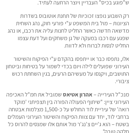
ש"פוגע בכיס" העבריין ויוצר הרתעה לעתיד.
רק השבוע נופצו זכוכיות של תחנת אוטובוס בשדרות
הציונות – מול בית המשפט ע"י פורעי חוק, נהג השחית
מדשאה חדשה כאשר החליט לחנות עליה את רכבו, או נהג
שפגע עם רכבו במעקה של גן משחקים ועל דעת עצמו
החליט לנסות לברוח ולא לדווח.
אלו, נתפסו כבר או ייתפסו בהקדם ע"י הפיקוח והשיטור
העירוני שפועלים לילה ויום בכדי לשמור על בטיחות וביטחון
התושבים, ויקנסו על מעשיהם הרעים, בגין השחתת רכוש
ציבורי.
מנכ"ל העירייה –
אהרון אטיאס
שמוביל את חמ"ל האכיפה
העירוני ציין: "שיתוף הפעולה הפורה בין תצפיתני 'מוקד
רואה' של עיריית לוד החולש על כ-1,500 מצלמות אבטחה
ברחבי לוד, יחד עם צוות הפיקוח והשיטור העירוני העמלים
בשטח – הוא ג'יים צ'נג'ר מול אותם אלו שמנסים להרוס כל
חלקה טובה".