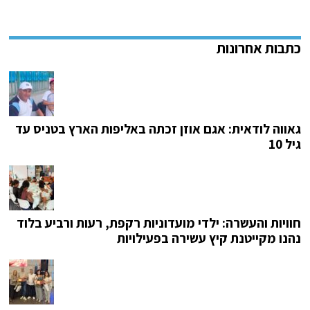
גאווה לודאית: אגם אוזן זכתה באליפות הארץ בטניס עד
גיל 10
חוויות והעשרה: ילדי מועדוניות רקפת, רעות ורביע בלוד
נהנו מקייטנת קיץ עשירה בפעילויות