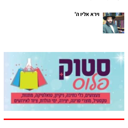
וירא אליו ה'