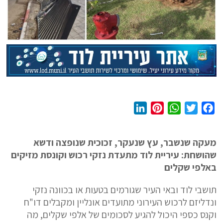
L
P
W
T
F
i
i
h
w
a
n
n
a
i
c
מעקה שנשבר, עץ שנעקר, זכוכית שנופצה ודשא
k
t
t
t
e
שהושחת: עיריית לוד מתעדת נזקי רכוש וקונסת מזיקים
e
e
s
t
b
באלפי שקלים
d
r
A
e
o
I
e
p
r
o
תושבי לוד ובאי העיר שגורמים בטעות או בכוונה נזקי
n
s
p
k
ונדליזם לרכוש העירוני מתועדים אונליין ומקבלים דו"ח
t
וקנס כספי היכול להגיע לסכומים של אלפי שקלים, מה