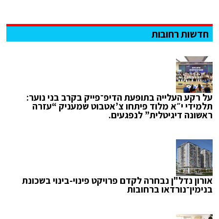
חדשות רחובות
על רקע העלייה בתופעת הדיפ־פייק בקרב בני נוער:
תלמידי י״א מלוד פיתחו צ’אטבוט שמעניק “עזרה
ראשונה דיגיטלית” לנפגעים.
אורון נדל"ן נבחרה לקדם פרויקט פינוי-בינוי בשכונת
בנימין־נורדאו ברחובות