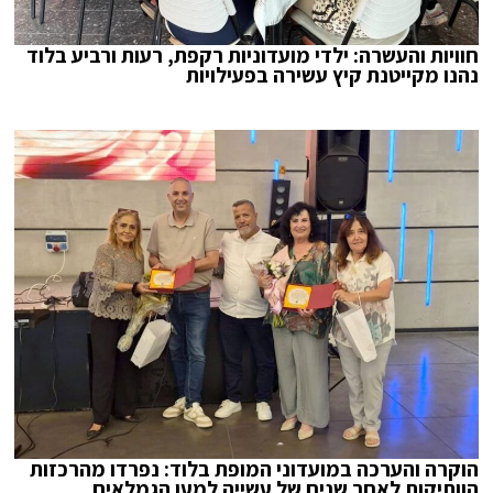
חוויות והעשרה: ילדי מועדוניות רקפת, רעות ורביע בלוד
נהנו מקייטנת קיץ עשירה בפעילויות
הוקרה והערכה במועדוני המופת בלוד: נפרדו מהרכזות
הוותיקות לאחר שנים של עשייה למען הגמלאים