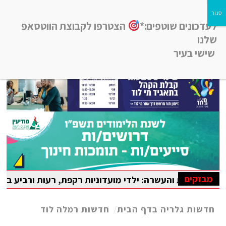
לעדכונים שוטפים:*
הצטרפו לקבוצת הווטסאפ
שלנו
שישי בעיר
חדשות רמלה לוד, חדשות רחובות, חדשות נס-ציונה והסביבה
מבזקים
 והעשרה: ילדי מועדוניות רקפת, רעות ורביע בלוד נהנו מקייט
יאדה הבין-לאומית במתמטיקה
חדשות גלריה בדף הבית
/
חדשות רמלה לוד