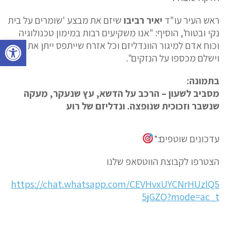
ראש העיר עו"ד
יאיר רביבו
שיזם את מבצע 'שומרים על בית
נקי ובטוח', הוסיף: "אנו משקיעים רבות במימון טכנולוגיה
פתח סרגל נגישות
וכוח אדם למיגור הוונדליזם וכל אזרח שייתפס ייתן את הדין
וישלם מכספו על הנזקים".
בתמונה:
מסביב לשעון – הרכב על הדשא, עץ שנעקר, מעקה
שנשבר וזכוכית שנופצה. ונדליזם של רוע
עדכונים שוטפים:*
הצטרפו לקבוצת הווטסאפ שלנו
https://chat.whatsapp.com/CEVHvxUYCNrHUzlQ5
5jGZO?mode=ac_t