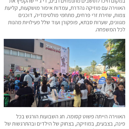
במקום חיכו לתושבים מתנפחים רבים, די ג'יי שהקפיץ את
האווירה עם מוזיקה נהדרת, עמדות איפור מושקעות, קליעת
צמות, שזירת זרי פרחים, מתחמי מולטימדיה, דוכנים
מגוונים, שערות סבתא, פופקורן ועוד שלל פעילויות מהנות
לכל המשפחה.
האווירה הייתה פשוט קסומה. חג השבועות הורגש בכל
פינה, בצבעים, במוזיקה, בצחוק של הילדים ובהתרגשות של