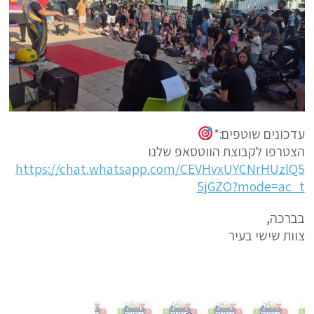
עדכונים שוטפים:*
הצטרפו לקבוצת הווטסאפ שלנו
https://chat.whatsapp.com/CEVHvxUYCNrHUzlQ5
5jGZO?mode=ac_t
בברכה,
צוות שישי בעיר