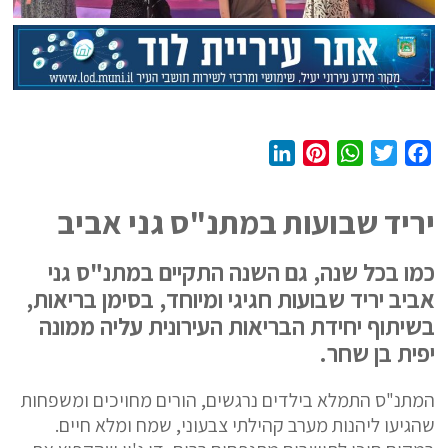
L
P
W
T
F
i
i
h
w
a
n
n
a
i
c
יריד שבועות במתנ"ס גני אביב
k
t
t
t
e
e
e
s
t
b
כמו בכל שנה, גם השנה התקיים במתנ"ס גני
d
r
A
e
o
אביב יריד שבועות חגיגי ומיוחד, בסימן בריאות,
I
e
p
r
o
בשיתוף יחידת הבריאות העירונית עליה ממונה
n
s
p
k
יפית בן שחר.
t
המתנ"ס התמלא בילדים נרגשים, הורים מחויכים ומשפחות
שהגיעו ליהנות מערב קהילתי צבעוני, שמח ומלא חיים.