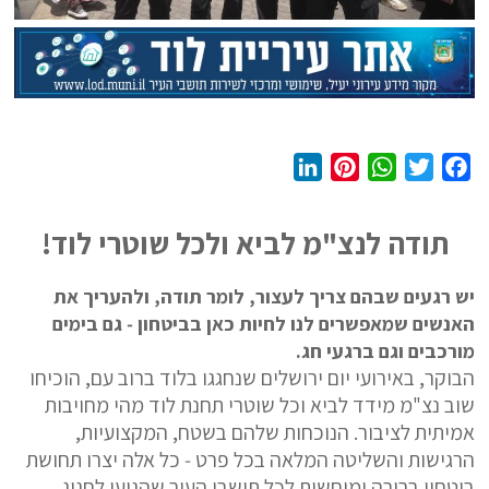
L
P
W
T
F
i
i
h
w
a
n
n
a
i
c
תודה לנצ"מ לביא ולכל שוטרי לוד!
k
t
t
t
e
e
e
s
t
b
יש רגעים שבהם צריך לעצור, לומר תודה, ולהעריך את
d
r
A
e
o
האנשים שמאפשרים לנו לחיות כאן בביטחון ‐ גם בימים
I
e
p
r
o
מורכבים וגם ברגעי חג.
n
s
p
k
הבוקר, באירועי יום ירושלים שנחגגו בלוד ברוב עם, הוכיחו
t
שוב נצ"מ מידד לביא וכל שוטרי תחנת לוד מהי מחויבות
אמיתית לציבור. הנוכחות שלהם בשטח, המקצועיות,
הרגישות והשליטה המלאה בכל פרט ‐ כל אלה יצרו תחושת
ביטחון ברורה ומוחשית לכל תושבי העיר שהגיעו לחגוג.