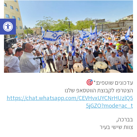
פתח סרגל נגישות
עדכונים שוטפים:*
הצטרפו לקבוצת הווטסאפ שלנו
https://chat.whatsapp.com/CEVHvxUYCNrHUzlQ5
5jGZO?mode=ac_t
בברכה,
צוות שישי בעיר