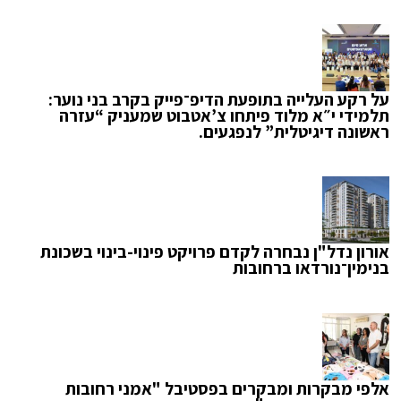
על רקע העלייה בתופעת הדיפ־פייק בקרב בני נוער:
תלמידי י״א מלוד פיתחו צ’אטבוט שמעניק “עזרה
ראשונה דיגיטלית” לנפגעים.
אורון נדל"ן נבחרה לקדם פרויקט פינוי-בינוי בשכונת
בנימין־נורדאו ברחובות
אלפי מבקרות ומבקרים בפסטיבל "אמני רחובות