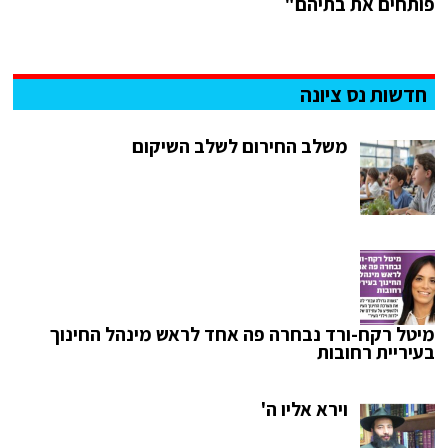
פותחים את בתיהם"
חדשות נס ציונה
משלב החירום לשלב השיקום
מיטל רקח-ורד נבחרה פה אחד לראש מינהל החינוך
בעיריית רחובות
וירא אליו ה'