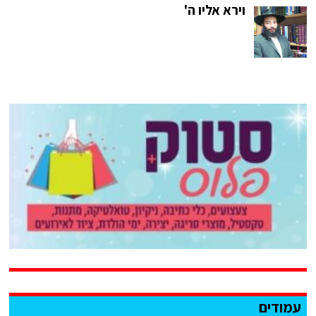
וירא אליו ה'
עמודים