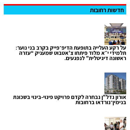
חדשות רחובות
על רקע העלייה בתופעת הדיפ־פייק בקרב בני נוער:
תלמידי י״א מלוד פיתחו צ’אטבוט שמעניק “עזרה
ראשונה דיגיטלית” לנפגעים.
אורון נדל"ן נבחרה לקדם פרויקט פינוי-בינוי בשכונת
בנימין־נורדאו ברחובות