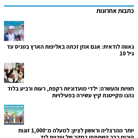
גאווה לודאית: אגם אוזן זכתה באליפות הארץ בטניס עד
גיל 10
חוויות והעשרה: ילדי מועדוניות רקפת, רעות ורביע בלוד
נהנו מקייטנת קיץ עשירה בפעילויות
יותר מהרצליה וראשון לציון: למעלה מ־1,000 זוגות
הורים כבר השתתפו בסקר של עיריית לוד