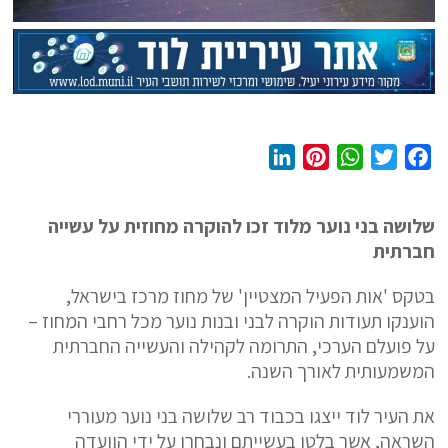
L
P
W
T
F
i
i
h
w
a
n
n
a
i
c
שלושה בני נוער מלוד זכו להוקרה מחוזית על עשייה
k
t
t
t
e
חברתית
e
e
s
t
b
d
r
A
e
o
בטקס 'אות הפעיל המצטיין' של מחוז מרכז בישראל,
I
e
p
r
o
הוענקו תעודות הוקרה לבני ובנות נוער מכל רחבי המחוז –
n
s
p
k
על פועלם הערכי, התרומה לקהילה והעשייה החברתית
t
המשמעותית לאורך השנה.
את העיר לוד ייצגו בכבוד רב שלושה בני נוער מעוררי
השראה, אשר בלטו בעשייתם ונבחרו על ידי הוועדה