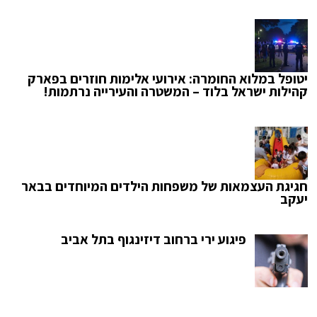
יטופל במלוא החומרה: אירועי אלימות חוזרים בפארק
קהילות ישראל בלוד – המשטרה והעירייה נרתמות!
חגיגת העצמאות של משפחות הילדים המיוחדים בבאר
יעקב
פיגוע ירי ברחוב דיזינגוף בתל אביב