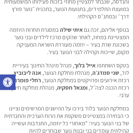
והנדסה, שנבחר למצטיין מחוזי בזכות פעילותו המשמעותית
במועצת התלמידים, בתנועות הנוער, בתכנית ״נוער פורץ
דרך״ ובמתנ״ס הקהילתי.
בנוסף אליהם, זכה גם
איתי שילה
במסגרת תחרות היוזמה
המצטיינת במחוז, לאחר שהקים מרכז לילדים ובני נוער
בשכונת שרת בעיר – יוזמה מעוררת השראה המעניקה
מקום, שייכות וקהילה לבני הנוער בעיר.
בטקס השתתפו
אייל בלוך
, מנהל מינהל החינוך בעיריית
לוד,
שני סמדג׳ה
, מנהלת מחלקת הנוער,
אנה ליבוביץ
,
פתח סרגל נגישות
רכזת אירועים ופרויקטים במחלקת הנוער,
רחלי פומרנץ
,
רכזת הכנה לצה״ל,
ומנאל חסקיה
, מנהלת מחלקת חינוך
ערבי.
במחלקת הנוער בלוד בירכו על ההישגים המרשימים וציינו
כי הבחירה במצטיינים משקפת את הרוח הערכית והחברתית
של בני הנוער בעיר: "מאחורי כל יוזמה, התנדבות ועשייה
קהילתית עומדים בני ובנות נוער שבוחרים להיות