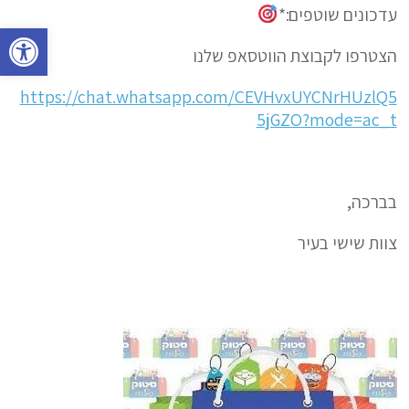
עדכונים שוטפים:*
פתח סרגל נגישות
הצטרפו לקבוצת הווטסאפ שלנו
https://chat.whatsapp.com/CEVHvxUYCNrHUzlQ5
5jGZO?mode=ac_t
בברכה,
צוות שישי בעיר