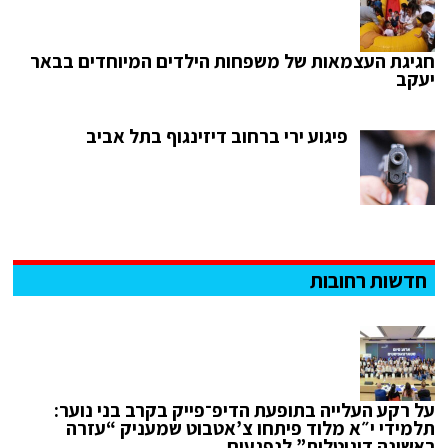
חגיגת העצמאות של משפחות הילדים המיוחדים בבאר
יעקב
פיגוע ירי ברחוב דיזינגוף בתל אביב
חדשות רחובות
על רקע העלייה בתופעת הדיפ־פייק בקרב בני נוער:
תלמידי י״א מלוד פיתחו צ’אטבוט שמעניק “עזרה
ראשונה דיגיטלית” לנפגעים.