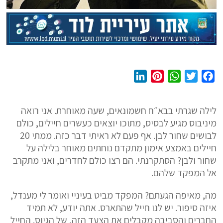
L
P
W
T
F
i
i
h
w
a
n
n
a
i
c
לילה שגרתי בבא״ח חשמונאים, שעה מאוחרת. אני רואה
k
t
t
t
e
מיניבוס מגיע לבסיס, מתוכו יוצאים כעשרים חיילים, כולם
e
e
s
t
b
לבושים שחור לבן. אף פעם לא ראיתי דבר כזה. ממתי 20
d
r
A
e
o
חיילים באמצע אימון מתקדם נוחתים מאוחר בלילה על
I
e
p
r
o
שחור ולבן? הסתקרנתי. הם רצו כולם לחדרים, ואני מתקרב
n
s
p
k
אל המפקד שלהם.
t
מה, מאיפה הגעתם? המפקד מביט בעיניי ואומר לי מענדל,
איזה סיפור. יש לנו חייל שהתארס. אתה יודע, לא תמיד
החברים והסביבה מקבלים את הצעד הזה, של הגיוס. החייל