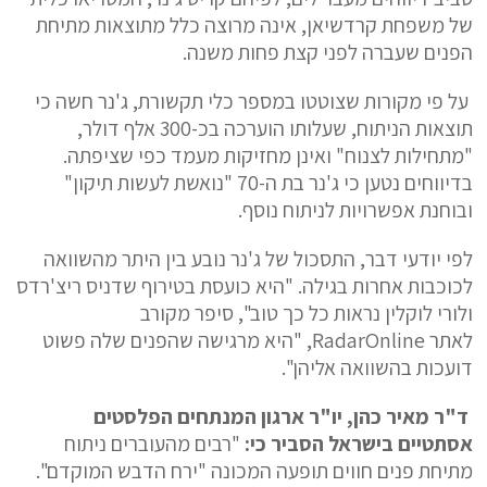
של משפחת קרדשיאן, אינה מרוצה כלל מתוצאות מתיחת
הפנים שעברה לפני קצת פחות משנה.
על פי מקורות שצוטטו במספר כלי תקשורת, ג'נר חשה כי
תוצאות הניתוח, שעלותו הוערכה בכ-300 אלף דולר,
"מתחילות לצנוח" ואינן מחזיקות מעמד כפי שציפתה.
בדיווחים נטען כי ג'נר בת ה-70 "נואשת לעשות תיקון"
ובוחנת אפשרויות לניתוח נוסף.
לפי יודעי דבר, התסכול של ג'נר נובע בין היתר מהשוואה
לכוכבות אחרות בגילה. "היא כועסת בטירוף שדניס ריצ'רדס
ולורי לוקלין נראות כל כך טוב", סיפר מקורב
לאתר RadarOnline, "היא מרגישה שהפנים שלה פשוט
דועכות בהשוואה אליהן".
ד"ר מאיר כהן, יו"ר ארגון המנתחים הפלסטים
אסתטיים בישראל הסביר כי:
"רבים מהעוברים ניתוח
מתיחת פנים חווים תופעה המכונה "ירח הדבש המוקדם".