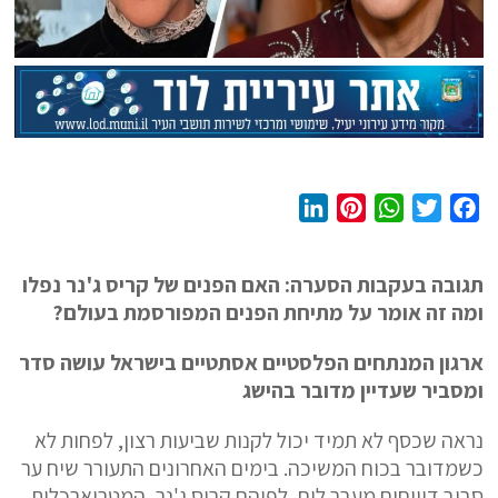
L
P
W
T
F
i
i
h
w
a
n
n
a
i
c
תגובה בעקבות הסערה: האם הפנים של קריס ג'נר נפלו
k
t
t
t
e
ומה זה אומר על מתיחת הפנים המפורסמת בעולם?
e
e
s
t
b
d
r
A
e
o
ארגון המנתחים הפלסטיים אסתטיים בישראל עושה סדר
I
e
p
r
o
ומסביר שעדיין מדובר בהישג
n
s
p
k
נראה שכסף לא תמיד יכול לקנות שביעות רצון, לפחות לא
t
כשמדובר בכוח המשיכה. בימים האחרונים התעורר שיח ער
סביב דיווחים מעבר לים, לפיהם קריס ג'נר, המטריארכלית