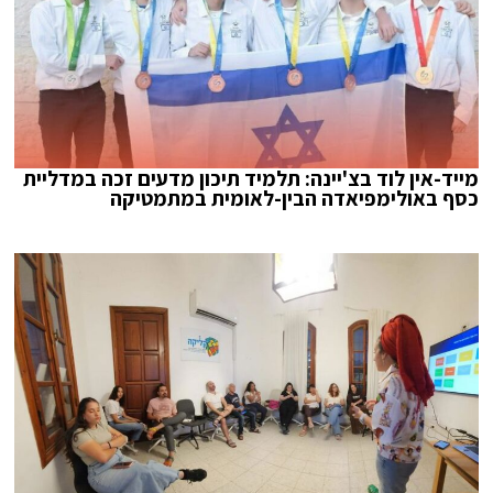
מייד-אין לוד בצ'יינה: תלמיד תיכון מדעים זכה במדליית
כסף באולימפיאדה הבין-לאומית במתמטיקה