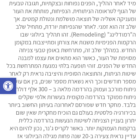
מיד לאחר ההליך, הפנים נפוחות ובצקתיות, תגובה טבעית
של הגוף לטראומה הניתוחית. הנפיחות, מותחת את העור
ומעניקה אשליה של תוצאה מושלמת ונטולת קמטים. אך
שלב זה הוא זמני. לאחר שהנפיחות יורדת, מתחיל שלב
ה"רמודלינג" (Remodeling). זהו תהליך ביולוגי שבו
הרקמות הפנימיות משנות את צורתן ומתייצבות במקומן
החדש. במהלך שלב זה, מתרחשת באופן טבעי צניחה
מסוימת של העור, כאשר הוא מתאים את עצמו למבנה
החדש של הפנים. זוהי תופעה בלתי נמנעת המתרחשת בכל
שיטות הניתוח, והתוצאה הסופית והיציבה נראית רק לאחר
פתח סרגל נגישות
מספר חודשים וכך היא נשארת מספר שנים, בין אם עושים
ניתוח מורכב ועמוק בהרדמה מלאה ב – 300 אלף דולר או
ניתוח ממוקד בהרדמה מקומית בעשרות אלפי שקלים
בלבד. מחקר חדש שפורסם לאחרונה בעיתון החשוב ביותר
בכירורגיה פלסטית בעולם גם הוכיח מחקרית שאין שום
יתרון בעניין הצניחה לשיטות הנעשות בהרדמה כללית
ברקמות העמוקות יותר. באשר לקריס ג'נר, נכון להיום היא
עדיין נראית צעירה ב-20 שנה פחות מגילה הביולוגי אז