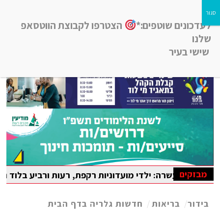
לעדכונים שוטפים:*
הצטרפו לקבוצת הווטסאפ
שלנו
שישי בעיר
חדשות רמלה לוד, חדשות רחובות, חדשות נס-ציונה והסביבה
מבזקים
רה: ילדי מועדוניות רקפת, רעות ורביע בלוד נהנו מקייטנת קי
הבין-לאומית במתמטיקה
בידור
/
בריאות
/
חדשות גלריה בדף הבית