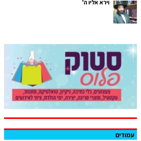
וירא אליו ה'
עמודים