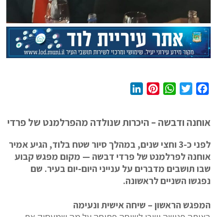
L
P
W
T
F
i
i
h
w
a
n
n
a
i
c
אוחנה ודבשה – היכרות שנולדה מהפרלמנט של פרדי
k
t
t
t
e
e
e
s
t
b
לפני כ-3 וחצי שנים, במהלך סיור שטח בלוד, הגיע אמיר
d
r
A
e
o
אוחנה לפרלמנט של פרדי דבשה — מקום מפגש קבוע
I
e
p
r
o
שבו תושבים מדברים על ענייני היום-יום בעיר. שם
n
s
p
k
נפגשו השניים לראשונה.
t
המפגש הראשון – שיחה אישית ונעימה