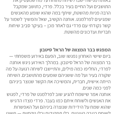
באותה פגישה ישבו לשיחה פתוחה על מה שמעסיק את
התושבים ועל החיים בעיר בכלל. פרדי, כתושב שמקבל
הרבה פניות מהשטח, שיתף במה שהוא שומע מהאנשים
שמגיעים לפרלמנט. אוחנה הקשיב, שאל והמשיך לשמור על
קשר נקודתי עם פרדי גם לאחר מכן – בעיקר סביב שיחות
חבריות ועדכונים מהשטח.
המפגש בבר המצווה של הראל סיטבון
ביום שישי האחרון נפגשו שוב, הפעם באירוע משפחתי —
בר המצווה של הראל סיטבון. במהלך האירוע ניגש אוחנה
לפרדי, החליפו כמה מילים, והתיישבו לשיחה רגועה על מה
שקורה בעיר ועל מה ששניהם שומעים מהתושבים. השיחה
הייתה אישית, חברית, והמשיכה את הקשר שנוצר ביניהם
לפני כמה שנים.
אוחנה אמר שישמח להגיע שוב לפרלמנט של פרדי, לפגוש
את האנשים ולשוחח איתם כמו בעבר. פרדי מצדו הדגיש
שהוא שמח על הידידות שנוצרה ביניהם ועל האפשרות
לשוחח בגובה העיניים, בלי תפקידים ובלי טקסיות — פשוט