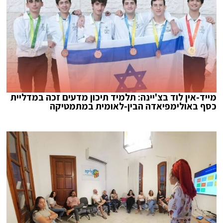
מייד-אין לוד בצ'יינה: תלמיד תיכון מדעים זכה במדליית
כסף באולימפיאדה הבין-לאומית במתמטיקה