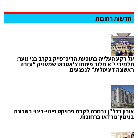
חדשות רחובות
על רקע העלייה בתופעת הדיפ־פייק בקרב בני נוער:
תלמידי י״א מלוד פיתחו צ’אטבוט שמעניק “עזרה
ראשונה דיגיטלית” לנפגעים.
אורון נדל"ן נבחרה לקדם פרויקט פינוי-בינוי בשכונת
בנימין־נורדאו ברחובות