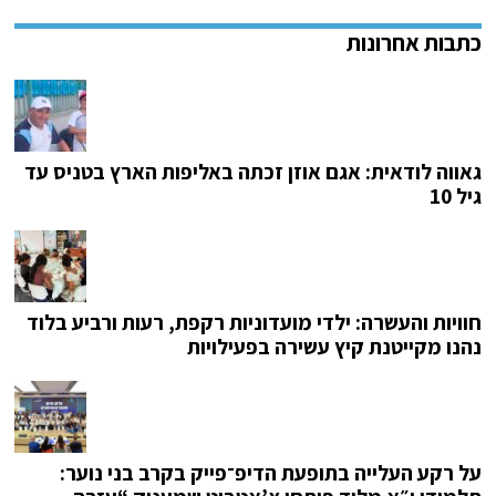
גאווה לודאית: אגם אוזן זכתה באליפות הארץ בטניס עד
גיל 10
חוויות והעשרה: ילדי מועדוניות רקפת, רעות ורביע בלוד
נהנו מקייטנת קיץ עשירה בפעילויות
על רקע העלייה בתופעת הדיפ־פייק בקרב בני נוער: