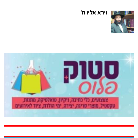
וירא אליו ה'