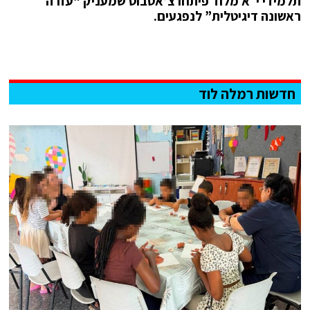
תלמידי י״א מלוד פיתחו צ’אטבוט שמעניק “עזרה
ראשונה דיגיטלית” לנפגעים.
חדשות רמלה לוד