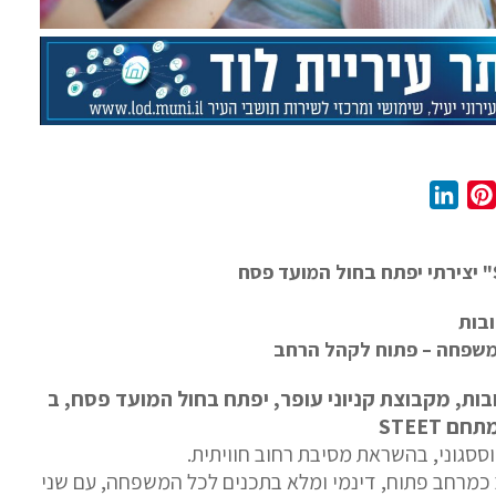
L
P
i
i
n
n
k
t
e
e
ובות
d
r
שפחה – פתוח לקהל הרחב
I
e
s
n
בות, מקבוצת קניוני עופר, יפתח
בחול המועד פסח, ב
t
וססגוני, בהשראת מסיבת רחוב חוויתית.
מרחב פתוח, דינמי ומלא בתכנים לכל המשפחה, עם שני