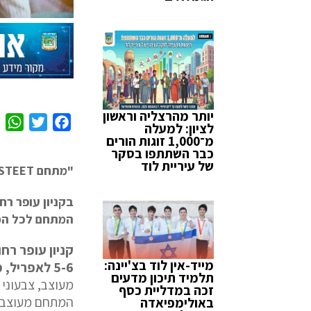
יותר מהרצליה וראשון
W
T
F
לציון: למעלה
מ־1,000 זוגות הורים
h
w
a
כבר השתתפו בסקר
a
i
c
של עיריית לוד
"מתחם STEET" יצירתי יפתח בחול המועד פסח
t
t
e
s
t
b
בקניון עופר רח
A
e
o
המתחם לכל המ
p
r
o
k
p
קניון עופר רחו
מייד-אין לוד בצ'יינה:
5-6 לאפריל, מתחם STEET
תלמיד תיכון מדעים
מעוצב, צבעוני 
זכה במדליית כסף
המתחם מעוצב כ
באולימפיאדה