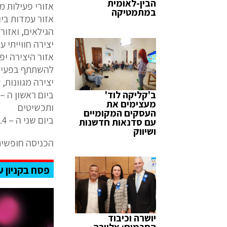
הבין-לאומית
אזורי פעילות מ
במתמטיקה
אזור עמדות ביוט
הגילאים, ואזור
יצירה חווייתי ע
להשתתף בפעילו
יצירה מגוונות, 
ב'קליקה לוד'
מעצימים את
ותכשיטים
העסקים המקומיים
ביום שני ה – 6.4 בין השעות 11:00–15:00 סדנת עיצוב בנדנות גרפיטי
עם סדנאות חדשנות
ושיווק
הכניסה חופשית
פסח בקניון ע
יושרה וכיבוד
הסכמים: אלוירה