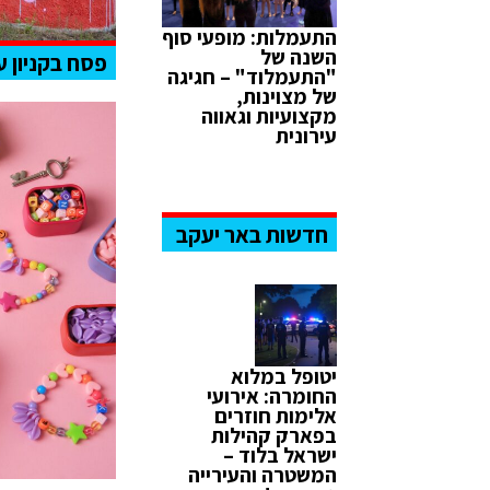
התעמלות: מופעי סוף
השנה של
פסח בקניון ע
"התעמלוד" – חגיגה
של מצוינות,
מקצועיות וגאווה
עירונית
חדשות באר יעקב
יטופל במלוא
החומרה: אירועי
אלימות חוזרים
בפארק קהילות
ישראל בלוד –
המשטרה והעירייה