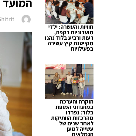
המועד 
hitrit
חוויות והעשרה: ילדי
מועדוניות רקפת,
רעות ורביע בלוד נהנו
מקייטנת קיץ עשירה
בפעילויות
הוקרה והערכה
במועדוני המופת
בלוד: נפרדו
מהרכזות הוותיקות
לאחר שנים של
עשייה למען
הגמלאים