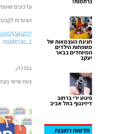
נרתמות!
עדכונים שוטפים
הצטרפו לקבוצת
HUzlQ55jGZO?
mode=ac_t
חגיגת העצמאות של
משפחות הילדים
המיוחדים בבאר
יעקב
בברכה,
צוות שישי בעיר
פיגוע ירי ברחוב
דיזינגוף בתל אביב
חדשות רחובות