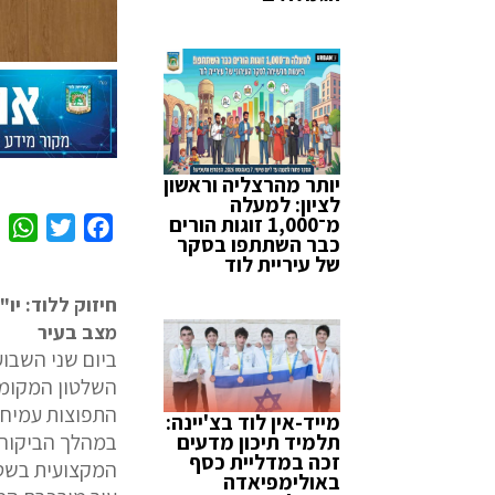
יותר מהרצליה וראשון
לציון: למעלה
מ־1,000 זוגות הורים
W
T
F
כבר השתתפו בסקר
h
w
a
של עיריית לוד
a
i
c
חיזוק ללוד: י
t
t
e
מצב בעיר
s
t
b
ביום שני השבו
A
e
o
השלטון המקומי 
p
r
o
התפוצות עמיחי 
מייד-אין לוד בצ'יינה:
p
k
במהלך הביקור 
תלמיד תיכון מדעים
זכה במדליית כסף
המקצועית בשטח,
באולימפיאדה