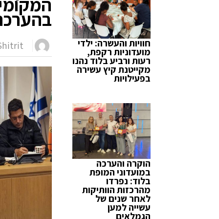
המקומי 
בהערכת
חוויות והעשרה: ילדי
hitrit
מועדוניות רקפת,
רעות ורביע בלוד נהנו
מקייטנת קיץ עשירה
בפעילויות
הוקרה והערכה
במועדוני המופת
בלוד: נפרדו
מהרכזות הוותיקות
לאחר שנים של
עשייה למען
הגמלאים