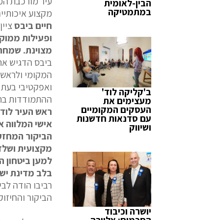
עיר מורכבת המת
הבין-לאומית
במתמטיקה
מקצוע איכותיים
חיים ביבס
ציין
ופעילות ממוקד
מצוינת. שמחתי
ביבס הדגיש את
המקומי ולראשי 
ואפקטיבי בעת 
ב'קליקה לוד'
ההתמודדות בת
מעצימים את
העסקים המקומיים
ראש העיר לוד,
עם סדנאות חדשנות
אישי המלווה א
ושיווק
הביקור המחזק.
מקצועית ושלד 
למען ביטחון ה
בלב מדינת יש
רביבו הודה לבי
הביקור והחיזוק
יושרה וכיבוד
הסכמים: אלוירה