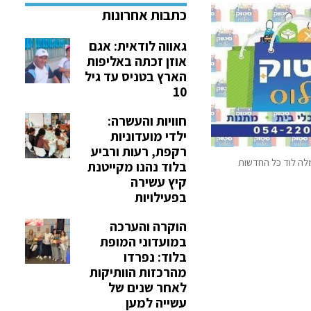
גאווה לודאית: אגם
אוזן זכתה באליפות
הארץ בטניס עד גיל
10
חוויות והעשרה:
ילדי מועדוניות
רקפת, רעות ורביע
לה לוד כל החדשות
בלוד נהנו מקייטנת
קיץ עשירה
בפעילויות
הוקרה והערכה
במועדוני המופת
בלוד: נפרדו
מהרכזות הוותיקות
לאחר שנים של
עשייה למען