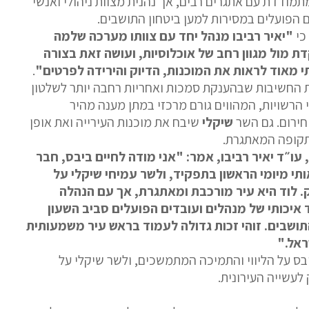
מודדת עם אתגרים רבים, אך נהנית מצוות ניהולי ואנשי
 הפועלים במסירות למען ביטחון התושבים.
 כי
"יאיר רביבו מנהל יחד עם צוותו מערכה שלמה
ת מול מגוון רחב של אוכלוסיות, ועושה זאת בצורה
 מאוד לראות את המוכנות, הדיוק והירידה לפרטים"
.
 החשיבות שבהענקת סמכות ואחריות רחבה יותר לשלטון
הרשויות, המהווים גורם מרכזי במתן מענה מהיר
חירום. גם השר
שיקלי
שיבח את מוכנות העירייה ואת אופן
קופה המאתגרת.
 עו״ד יאיר רביבו, אמר: "אני מודה לחיים ביבס, חבר
ותי מיומי הראשון בתפקיד, ולשר עמיחי שיקלי על
 לוד היא עיר מורכבת ומאתגרת, אך עם הנהלה
איכותי של מנהלים ועובדים הפועלים סביב השעון
תושבים. זוהי זכות גדולה לעמוד בראש עיר משמעותית
ראל."
בס על הליווי והתמיכה המתמשכים, ולשר שיקלי על
 לעשייה העירונית.