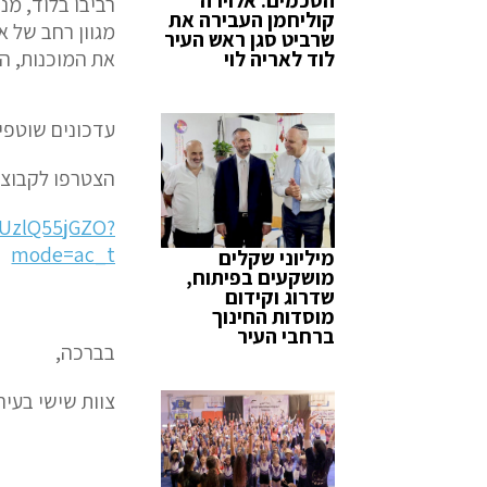
רביבו בלוד, מנ
קוליחמן העבירה את
מגוון רחב של א
שרביט סגן ראש העיר
לוד לאריה לוי
את המוכנות, הד
עדכונים שוטפים
הצטרפו לקבוצת
HUzlQ55jGZO?
mode=ac_t
מיליוני שקלים
מושקעים בפיתוח,
שדרוג וקידום
מוסדות החינוך
ברחבי העיר
בברכה,
צוות שישי בעיר