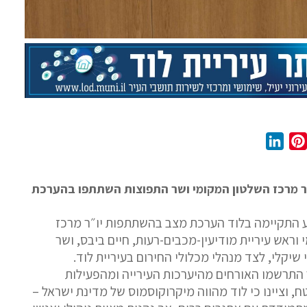
L
P
i
i
n
n
ו"ר מרכז השלטון המקומי ושר התפוצות השתתפו בהערכת
k
t
e
e
ע התקיימה בלוד הערכת מצב בהשתתפות יו״ר מרכז
d
r
וראש עיריית מודיעין-מכבים-רעות, חיים ביבס, ושר
I
e
שיקלי, לצד מנהלי מכלולי החירום בעיריית לוד.
n
s
התרשמו האורחים מהיערכות העירייה ומהפעילות
t
 וציינו כי לוד מהווה מיקרוקוסמוס של מדינת ישראל –