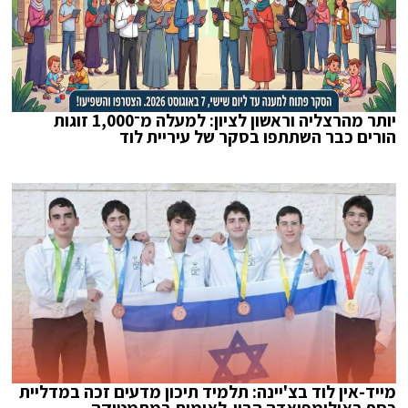
יותר מהרצליה וראשון לציון: למעלה מ־1,000 זוגות
הורים כבר השתתפו בסקר של עיריית לוד
מייד-אין לוד בצ'יינה: תלמיד תיכון מדעים זכה במדליית
כסף באולימפיאדה הבין-לאומית במתמטיקה