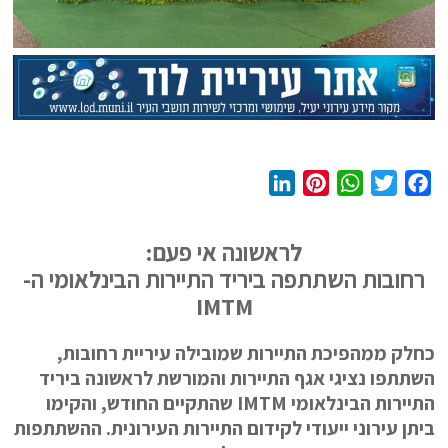
L
P
W
T
F
i
i
h
w
a
n
n
a
i
c
לראשונה אי פעם:
k
t
t
t
e
רחובות השתתפה ביריד התיירות הבינלאומי ה-
e
e
s
t
b
IMTM
d
r
A
e
o
I
e
p
r
o
כחלק ממהפיכת התיירות שמובילה עיריית רחובות,
n
s
p
k
השתתפו נציגי אגף התיירות והמורשת לראשונה ביריד
t
התיירות הבינלאומי IMTM שהתקיים החודש, והקימו
ביתן עירוני ייעודי לקידום התיירות העירונית. ההשתתפות