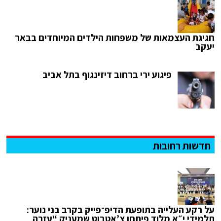
חגיגת העצמאות של משפחות הילדים המיוחדים בבאר
יעקב
פיגוע ירי ברחוב דיזינגוף בתל אביב
חדשות רחובות
על רקע העלייה בתופעת הדיפ־פייק בקרב בני נוער:
תלמידי י״א מלוד פיתחו צ’אטבוט שמעניק “עזרה