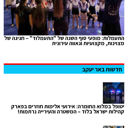
התעמלות: מופעי סוף השנה של "התעמלוד" – חגיגה של
מצוינות, מקצועיות וגאווה עירונית
חדשות באר יעקב
יטופל במלוא החומרה: אירועי אלימות חוזרים בפארק
קהילות ישראל בלוד – המשטרה והעירייה נרתמות!