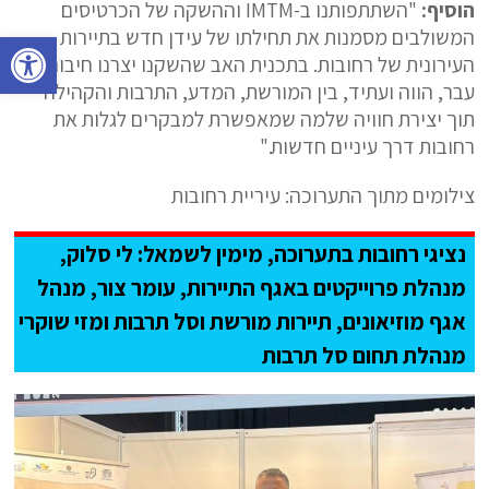
הוסיף:
"השתתפותנו ב-IMTM וההשקה של הכרטיסים
המשולבים מסמנות את תחילתו של עידן חדש בתיירות
פתח סרגל נגישות
העירונית של רחובות. בתכנית האב שהשקנו יצרנו חיבור בין
עבר, הווה ועתיד, בין המורשת, המדע, התרבות והקהילה
תוך יצירת חוויה שלמה שמאפשרת למבקרים לגלות את
רחובות דרך עיניים חדשות."
צילומים מתוך התערוכה: עיריית רחובות
נציגי רחובות בתערוכה, מימין לשמאל: לי סלוק,
מנהלת פרוייקטים באגף התיירות, עומר צור, מנהל
אגף מוזיאונים, תיירות מורשת וסל תרבות ומזי שוקרי
מנהלת תחום סל תרבות