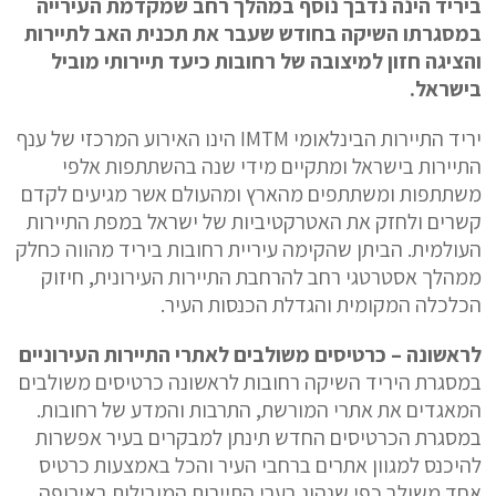
ביריד הינה נדבך נוסף במהלך רחב שמקדמת העירייה
במסגרתו השיקה בחודש שעבר את תכנית האב לתיירות
והציגה חזון למיצובה של רחובות כיעד תיירותי מוביל
בישראל.
יריד התיירות הבינלאומי IMTM הינו האירוע המרכזי של ענף
התיירות בישראל ומתקיים מידי שנה בהשתתפות אלפי
משתתפות ומשתתפים מהארץ ומהעולם אשר מגיעים לקדם
קשרים ולחזק את האטרקטיביות של ישראל במפת התיירות
העולמית. הביתן שהקימה עיריית רחובות ביריד מהווה כחלק
ממהלך אסטרטגי רחב להרחבת התיירות העירונית, חיזוק
הכלכלה המקומית והגדלת הכנסות העיר.
לראשונה – כרטיסים משולבים לאתרי התיירות העירוניים
במסגרת היריד השיקה רחובות לראשונה כרטיסים משולבים
המאגדים את אתרי המורשת, התרבות והמדע של רחובות.
במסגרת הכרטיסים החדש תינתן למבקרים בעיר אפשרות
להיכנס למגוון אתרים ברחבי העיר והכל באמצעות כרטיס
אחד משולב כפי שנהוג בערי התיירות המובילות באירופה.