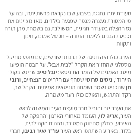
סעודת יתרו נחגגת בשבוע שבו נקראת פרשת יתרו, ובה על
פי המסורת נעצרה מגפה שפגעה בילדים. מאז מציינים את
נס ההצלה בסעודה חגיגית, המשולבת גם בשמחת מתן תורה
וכניסת הבנים ללימוד התורה – חג של אמונה, חינוך
ותקווה.
הערב כולו היה חגיגה של תרבות ושורשים, עם מופע מוזיקלי
נוסטלגי שהחזיר את הקהל "לבית אבא". על הבמה הופיעו
מיטב האמנים של הזמר התוניסאי:
יובל טייב
שריגש בקולו
הייחודי,
ניסים סרוסי
שסחף עם הלהיטים הנצחיים,
ורובי
חן
שהכניס נשמה ושמחה תוניסאית אמיתית. הקהל שר,
רקד והתרגש, והאולם כולו רעד משמחה.
את הערב יזם והוביל חבר מועצת העיר והמשנה לראש
העיר,
אריה לוי
, העומד מאחורי הארגון וההפקה של
האירוע, כחלק מחיזוק המסורת והזהות הקהילתית
בלוד. באירוע השתתפו ראש העיר
עו"ד יאיר רביבו
, חברי