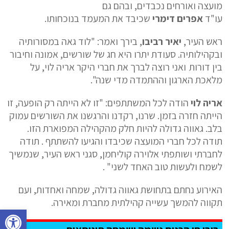
מועצה ואורחים נכבדים, ובהם גם
עו"ד
אפרים דימרי
שכיבד את המעמד בנוכחותו.
ראש העיר,
יאיר רביבו
, בירך ואמר: "לוד גאה במסורותיה
ובקהילותיה. סעודת יתרו היא חג של שורשים, אמונה וחיבור
בין דורות ואני רוצה לברך את חברי היקר אריה לוי, על
מלאכת הארגון וההתמדה מדי שנה".
אריה לוי
הודה לכל המשתתפים: "זו לא הייתה רק הופעה, זו
הייתה חזרה בזמן. שרנו, רקדנו והרגשנו את השורשים עמוק
בלב. גאווה גדולה להיות חלק מהקהילה המפוארת הזו.
תודה לכל חברי המועצה שכיבדו והגיעו להשתתף . תודה
לחברתי ושותפתי אלוירה קוליחמן, סגני ראש העיר, שנמשיך
לשמח ולעשות טוב האחד לשני" .
האירוע נחתם בתחושת גאווה גדולה, שמחה ואחדות, ועם
תקווה להמשך עשייה קהילתית מחברת ומאירה.
פתח סרגל נגישות