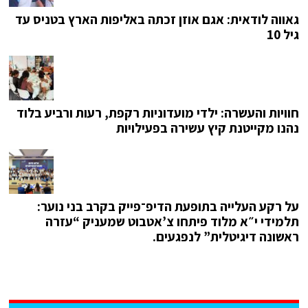
גאווה לודאית: אגם אוזן זכתה באליפות הארץ בטניס עד
גיל 10
חוויות והעשרה: ילדי מועדוניות רקפת, רעות ורביע בלוד
נהנו מקייטנת קיץ עשירה בפעילויות
על רקע העלייה בתופעת הדיפ־פייק בקרב בני נוער:
תלמידי י״א מלוד פיתחו צ’אטבוט שמעניק “עזרה
ראשונה דיגיטלית” לנפגעים.