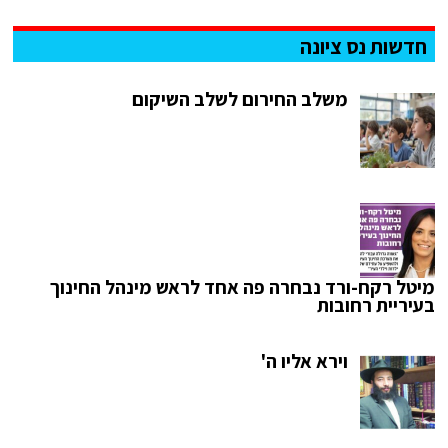
חדשות נס ציונה
משלב החירום לשלב השיקום
מיטל רקח-ורד נבחרה פה אחד לראש מינהל החינוך
בעיריית רחובות
וירא אליו ה'