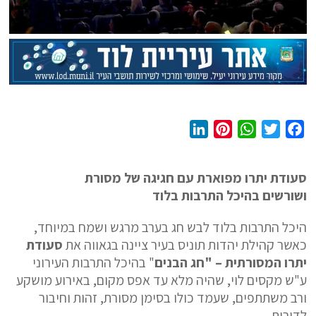
L
P
W
T
F
i
i
h
w
a
n
n
a
i
c
סעודת יתרו מפוארת עם חגיגה של מסורת
k
t
t
t
e
ושורשים בהיכל התרבות בלוד
e
e
s
t
b
d
r
A
e
o
היכל התרבות בלוד לבש חג בערב מרגש ושמח במיוחד,
I
e
p
r
o
כאשר קהילת יהדות תוניס בעיר ציינה בגאווה את
סעודת
n
s
p
k
יתרו המסורתית – "חג הבנים
" בהיכל התרבות העירוני
t
ע"ש מקסים לוי, שהיה מלא עד אפס מקום, באירוע מושקע
ורב משתתפים, שעמד כולו בסימן מסורת, זהות וחיבור
לדורות.