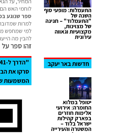
המחיר, על הגא
לוחמי האש הם 
התעמלות: מופעי סוף
השנה של
ספר שנוגע בכ
"התעמלוד" – חגיגה
למרות שמדובר 
של מצוינות,
למי שמחפש משמ
מקצועיות וגאווה
עירונית
להבין מה הייעו
זהו ספר על ח
חדשות באר יעקב
סרקו את הב
המשמעות של 
יטופל במלוא
החומרה: אירועי
אלימות חוזרים
בפארק קהילות
ישראל בלוד –
המשטרה והעירייה