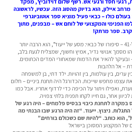
ת, רגעי חסד ורגעי אש. רשף שלום דוידוביץ’, מפקד
רחב איילון, הוא בדיוק מהסוג הזה. עכשיו, לראשונה
בעולם כולו – כבאי פעיל מוציא ספר אוטוביוגרפי
ו הפנימי והמקצועי של לוחם אש – מבפנים, מתוך
קרב. ספר מרתק!
הספר "הדרך ל‑41 – סיפורו של כבאי: מסע של ייעוד”, הוא הרבה יותר
הו מסמך אנושי נדיר, אמיץ וחשוף, שמצליח לגעת בלב,
 ובעיקר להאיר את הדמות שמאחורי המדים הכתומים.
ת – אל הלהבות
ין ערים, בין עולמות, בין זהויות. ילד דתי, בן למשפחה
ת עצמו מחפש שייכות. הכדורגל היה תחנת ביניים – חלום
ערת, ואפילו ויתור על הכיפה כדי לרדוף אחריו. אבל כמו
וון אחר, גם חייו לקחו תפנית בלתי צפויה.
 במקרה לתחנת כיבוי בבסיס פלמחים – היה רגע של
התגלות. ניצוץ. ייעוד. “זה היה הרגע שבו הבנתי מה
ת”, הוא כותב. “להיות שם כשכולם בורחים.”
 של המקצוע המסוכן בישראל