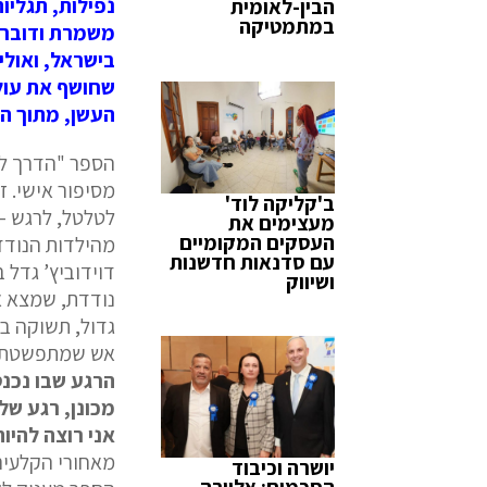
נפילות, תגליו
הבין-לאומית
במתמטיקה
משמרת ודובר מ
בישראל, ואולי 
שחושף את עולמ
העשן, מתוך ה
מסיפור אישי. ז
ב'קליקה לוד'
לטלטל, לרגש –
מעצימים את
העסקים המקומיים
מהילדות הנודד
עם סדנאות חדשנות
דוידוביץ’ גדל ב
ושיווק
נודדת, שמצא א
גדול, תשוקה בו
אש שמתפשטת לכי
הרגע שבו נכנס
מכונן, רגע של 
אני רוצה להיו
מאחורי הקלעים
יושרה וכיבוד
הסכמים: אלוירה