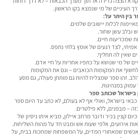
ורא הצצה נדירה אל תוך מערך הכבאות – לא דרך דוחות
ך העיניים של מי שנמצא בקו הראשון.
 בין היתר על:
איימות לכלות יישובים שלמים.
 ובלב עשן שחור.
ת שמכריעות חיים.
מיתי, לצד רגעים של אומץ בלתי נתפס.
ים שאין לה תחליף.
ם של מי שנושא על כתפיו אחריות על חיי אדם.
חשוף את המקומות הכואבים – וגם את המקומות
ב. זהו ספר שמצליח להיות גם מותחן פעולה, גם מסע
 עמוק במנהיגות.
 בישראל שכותב ספר
כבאי בישראל, ואולי אף לא בעולם, לא כתב עד היום ספר
זה – מבפנים, ללא פילטרים.
כיום קצין בכיר ודובר מרחב איילון, מביא איתו ניסיון של
ות אירועים, אלפי שעות אש ומבט חד על מהות השליחות.
אנשים שמאחורי המדים, על המשפחות שמחכות בבית, על