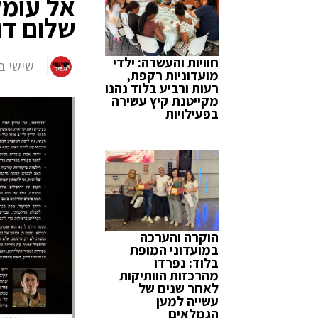
אל עומק
שלום דו
חוויות והעשרה: ילדי
שישי ב
מועדוניות רקפת,
רעות ורביע בלוד נהנו
מקייטנת קיץ עשירה
בפעילויות
הוקרה והערכה
במועדוני המופת
בלוד: נפרדו
מהרכזות הוותיקות
לאחר שנים של
עשייה למען
הגמלאים