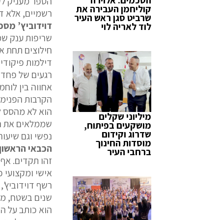
הספר מעניק לק
קוליחמן העבירה את
רשמיים, אלא דר
שרביט סגן ראש העיר
דוידוביץ’ מספר
לוד לאריה לוי
שריפות ענק שמ
חילוצים תחת אש
דילמות פיקודיו
רגעים של פחד א
אחווה בין לוחמ
הקרבות הפנימיי
הוא לא מהסס ל
מיליוני שקלים
שממלאים את הל
מושקעים בפיתוח,
שדרוג וקידום
נפשי וגם שיעור
מוסדות החינוך
הכבאי הראשון
ברחבי העיר
זהו תקדים. אף 
אישי ומקצועי כ
רשף דוידוביץ’, 
שנים בשטח, מא
הוא כותב על ה