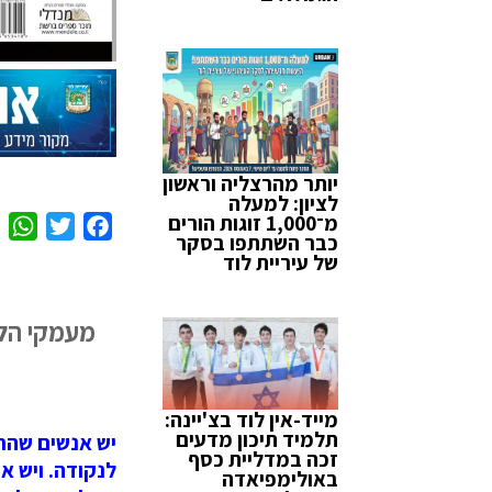
יותר מהרצליה וראשון
לציון: למעלה
מ־1,000 זוגות הורים
W
T
F
כבר השתתפו בסקר
h
w
a
של עיריית לוד
a
i
c
t
t
e
מעמקי הלה
s
t
b
A
e
o
p
r
o
מייד-אין לוד בצ'יינה:
p
k
תלמיד תיכון מדעים
יש אנשים שהחי
זכה במדליית כסף
לנקודה. ויש א
באולימפיאדה