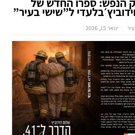
 הנפש: ספרו החדש של
ידוביץ׳בלעדי ל”שישי בעיר”
עיר
ינואר 15, 2026