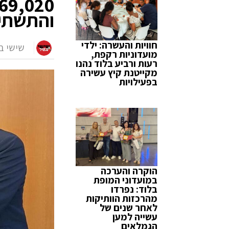
והתשתי
חוויות והעשרה: ילדי
שישי ב
מועדוניות רקפת,
רעות ורביע בלוד נהנו
מקייטנת קיץ עשירה
בפעילויות
הוקרה והערכה
במועדוני המופת
בלוד: נפרדו
מהרכזות הוותיקות
לאחר שנים של
עשייה למען
הגמלאים