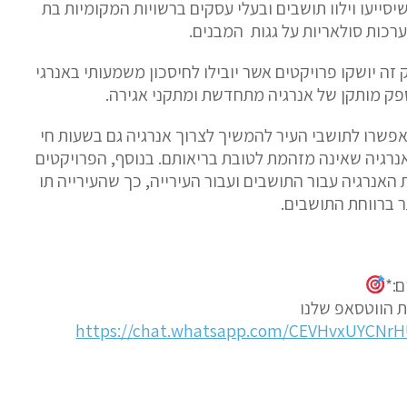
יסייעו
וילוו
תושבים
ובעלי
עסקים
ברשויות
המקומיות
בת
רכות
סולאריות
על
גגות
המבנים
.
זה
יושקו
פרויקטים
אשר
יובילו
לחיסכון
משמעותי
באנרגי
פק
מותקן
של
אנרגיה
מתחדשת
ומתקני
אגירה
.
אפשרו
לתושבי
העיר
להמשיך
לצרוך
אנרגיה
גם
בשעות
חי
נרגיה
שאינה
מזהמת
לטובת
בריאותם
.
בנוסף
,
הפרויקטים
האנרגיה
עבור
התושבים
ועבור
העירייה
,
כך
שהעירייה
תו
ר
ברווחת
התושבים.
:*
 הווטסאפ שלנו
https://chat.whatsapp.com/CEVHvxUYCNr