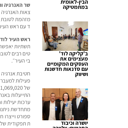
הבין-לאומית
שר
האנרגיה
וה
במתמטיקה
צאות
האנרגיה
ו
מזהמת
לטובת
ד
עם
ראש
העיר
ראש
העיר
לוד
,
תשתיות
יאפשר
ב'קליקה לוד'
טים
רבים
לטובת
מעצימים את
בי
העיר״
.
העסקים המקומיים
עם סדנאות חדשנות
חטיבת
אנרגיה
מ
ושיווק
פעילות
למעבר
של
1,069,020
התייעלות
באנרג
ערכות
יעילות
וח
מתחדשת
ניתנו
ספורט
וייצרו
חש
יושרה וכיבוד
ת
תפקודית
של
הסכמים: אלוירה