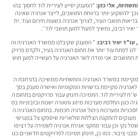
תשתיות
,
אלי
כהן
:
"
המענק
יסייע
לעיריית
לוד
לחסוך
בהו
כך
להשקיע
יותר
ברווחת
התושבים
,
לייצר
אנרגיה
שאינה
בריאות
תושבי
העיר
,
לצרוך
אנרגיה
בשעות
חירום
ועוד
.
יח
יאיר
רביבו
,
נמשיך
לפעול
למען
תושבי
לוד״
.
עו"ד יאיר
רביבו
:
"
המענק
שקיבלנו
ממשרד
האנרגיה
וה
לנו
לפתח
עוד
יותר
את
תחום
האנרגיה
בעיר
,
ולקדם
פרויק
התושבים
.
אני
מודה
לשר
האנרגיה
על
העשייה
למען
תוש
קיימת
במשרד
האנרגיה
והתשתיות
ממשיכה
בהרחבת
ה
לאנרגיה
מקיימת
ברשויות
המקומיות
ואישרה
מענק
בסך
ש״ח
לעיריית
לוד
.
התמיכה
תינתן
עבור
פרויקטים
בתחום
ה
יה
כגון
החלפת
מערכות
מיזוג
ותאורה
ישנות
ובזבזניות
במ
סכניות
ומערכות
ניהול
אנרגיה
חכמות
.
בתחום
האנרגיה
ה
מענקים
להתקנת
הצללות
סולאריות
שיספקו
צל
במגרשי
מל
נקי
וכן
עבור
מתקני
אגירת
אנרגיה
לשמירה
על
רציפו
מבני
ציבור
.
כמו
כן
,
תינתן
תמיכה
לפרויקטים
חדשניים
כגו