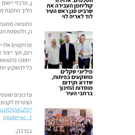
ן
,
מרכזי
יישום
ש
קוליחמן העבירה את
הליך
התקנת
מע
שרביט סגן ראש העיר
לוד לאריה לוי
כתוצאה
ממענק
ה
,
ולהוספת
הס
פרויקטים
אלו
י
רום
,
תוך
ייצור
א
יחסכו
בהוצאות
כל
להשקיע
יות
מיליוני שקלים
מושקעים בפיתוח,
שדרוג וקידום
מוסדות החינוך
ברחבי העיר
עדכונים שוטפים
הצטרפו לקבוצת
HUzlQ55jGZO?
mode=ac_t
בברכה,