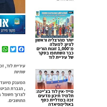
יותר מהרצליה וראשון
לציון: למעלה
מ־1,000 זוגות הורים
W
T
F
כבר השתתפו בסקר
h
w
a
של עיריית לוד
a
i
c
עיריית
לוד
,
זכ
t
t
e
שתיות
s
t
b
A
e
o
המענק
מיועד
p
r
o
,
הגברת
הביטח
מייד-אין לוד בצ'יינה:
p
k
לצרוך
חשמל
ב
תלמיד תיכון מדעים
זכה במדליית כסף
התושבים
.
באולימפיאדה