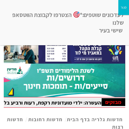
לעדכונים שוטפים:*
הצטרפו לקבוצת הווטסאפ
שלנו
שישי בעיר
חדשות רמלה לוד, חדשות רחובות, חדשות נס-ציונה והסביבה
מבזקים
 והעשרה: ילדי מועדוניות רקפת, רעות ורביע בלוד נהנו מקייט
אדה הבין-לאומית במתמטיקה
חדשות גלריה בדף הבית
/
חדשות רחובות
/
חדשות
רצות