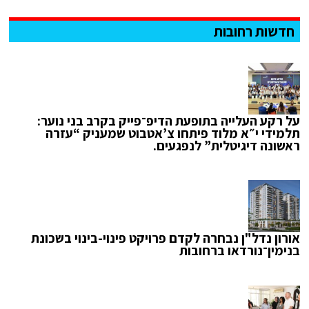
חדשות רחובות
על רקע העלייה בתופעת הדיפ־פייק בקרב בני נוער:
תלמידי י״א מלוד פיתחו צ’אטבוט שמעניק “עזרה
ראשונה דיגיטלית” לנפגעים.
אורון נדל"ן נבחרה לקדם פרויקט פינוי-בינוי בשכונת
בנימין־נורדאו ברחובות