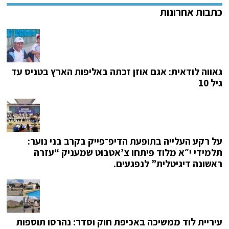
גאווה לודאית: אגם אוזן זכתה באליפות הארץ בטניס עד
גיל 10
על רקע העלייה בתופעת הדיפ־פייק בקרב בני נוער:
תלמידי י״א מלוד פיתחו צ’אטבוט שמעניק “עזרה
ראשונה דיגיטלית” לנפגעים.
עיריית לוד ממשיכה באכיפת חוק וסדר: נהרסו תוספות