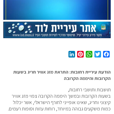
L
P
W
T
F
i
i
h
w
a
n
n
a
i
c
הודעת עיריית רחובות: התראת מזג אוויר חריג בשעות
k
t
t
t
e
הקרובות והיממה הקרובה
e
e
s
t
b
d
r
A
e
o
תושבות ותושבי רחובות,
I
e
p
r
o
בשעות הקרובות ובמשך היממה הקרובה צפוי מזג אוויר
n
s
p
k
קיצוני וחריג, שאינו אופייני לחורף הישראלי, אשר יכלול
t
כמות משקעים גבוהה במיוחד, רוחות עזות וסופות רעמים.