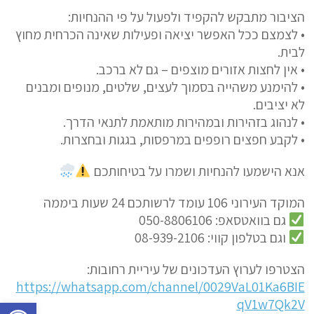
הציבור מתבקש להקפיד ולפעול על פי ההנחיות:
• לצמצם ככל האפשר יציאה ופעילות שאינה הכרחית מחוץ
לבית.
• אין לחצות אזורים מוצפים – גם לא ברכב.
• להימנע משהייה בסמוך לעצים, שלטים, מנופים ומבנים
לא יציבים.
• לנהוג בזהירות ובמהירות מותאמת לתנאי הדרך.
• לקבע חפצים רופפים במרפסות, בגגות ובחצרות.
אנא הישמעו להנחיות ושמרו על בטיחותכם
המוקד העירוני 106 עומד לרשותכם 24 שעות ביממה
גם בוואטסאפ: 050-8806106
וגם בטלפון קווי: 08-939-2106
הצטרפו לערוץ העדכונים של עיריית רחובות:
https://whatsapp.com/channel/0029VaL01Ka6BIE
פתח סרגל נגישות
qV1w7Qk2V