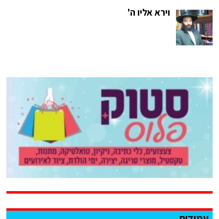
וירא אליו ה'
עמודים