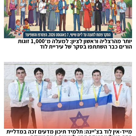
יותר מהרצליה וראשון לציון: למעלה מ־1,000 זוגות
הורים כבר השתתפו בסקר של עיריית לוד
מייד-אין לוד בצ'יינה: תלמיד תיכון מדעים זכה במדליית