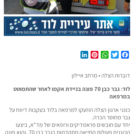
L
P
W
T
F
i
i
h
w
a
n
n
a
i
c
דוברות הצלה • מרחב איילון
k
t
t
t
e
e
e
s
t
b
לוד: גבר כבן 70 פונה בניידת אקמו לאחר שהתמוטט
d
r
A
e
o
במרפאה
I
e
p
r
o
k
p
s
n
כונני ארגון הצלה הוזעקו למרפאה בלוד בעקבות דיווח על
גבר מחוסר הכרה.
t
יחד עם חובשים פראמדיקים ורופאים של מד"א, ביצעו
הכוננים פעולות החייאה מתקדמות בגבר כבן 70, והוא פונה