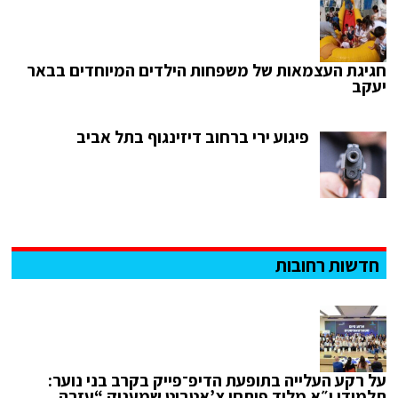
חגיגת העצמאות של משפחות הילדים המיוחדים בבאר
יעקב
פיגוע ירי ברחוב דיזינגוף בתל אביב
חדשות רחובות
על רקע העלייה בתופעת הדיפ־פייק בקרב בני נוער:
תלמידי י״א מלוד פיתחו צ’אטבוט שמעניק “עזרה