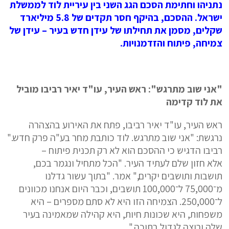
נתניהו וחתימת הסכם הגג השני בין עיריית לוד לממשלת
ישראל. ההסכם, בהיקף חסר תקדים של 5.8 מיליארד
שקלים, מסמן את תחילתו של עידן חדש בעיר – עידן של
צמיחה, פיתוח והזדמנויות.
"אני שוב מתרגש": ראש העיר, עו"ד יאיר רביבו מוביל
את לוד קדימה
ראש העיר, עו"ד יאיר רביבו, פתח את האירוע בהצהרה
נרגשת: "אני שוב מתרגש. לוד כותבת מחר בע"ה פרק חדש."
רביבו הדגיש כי ההסכם הוא לא רק תכנית פיתוח –
אלא חזון שלם לעתיד העיר. "הכל מתחיל ונגמר בכם,
תושבות ותושבים יקרים," אמר. "בתוך עשור גדלנו
מ־75,000 ל־100,000 תושבים, וכבר היום אנחנו מכוונים
ל־250,000. הצמיחה הזו היא לא סתם מספרים – היא
משפחות, היא שכונות חיות, היא קהילה שמאמינה בעיר
שלה ורוצה לגדול בתוכה."