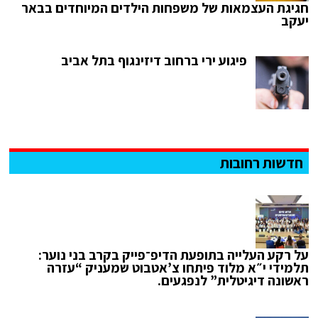
חגיגת העצמאות של משפחות הילדים המיוחדים בבאר
יעקב
פיגוע ירי ברחוב דיזינגוף בתל אביב
חדשות רחובות
על רקע העלייה בתופעת הדיפ־פייק בקרב בני נוער:
תלמידי י״א מלוד פיתחו צ’אטבוט שמעניק “עזרה
ראשונה דיגיטלית” לנפגעים.