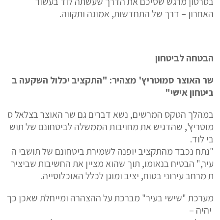
בסרטון מרגש שסיכם את הדרך שעשתה לוד בעשור
האחרון – דרך של התחדשות, אמונה ותקווה.
הבטחה לביטחון
שר האוצר סמוטריץ' מצהיר: "התקציב יכלול השקעה ב
ביטחון אישי"
במהלך הטקס המרשים, נשא דברים גם שר האוצר בצלאל ס
מוטריץ', שהדגיש את מחויבות הממשלה לביטחונם של תוש
בי לוד.
"נתח נכבד מהתקציב יופנה לשמירת ביטחונם של תושבי ה
עיר," הבטיח בנאומו, תוך שהוא מציין את החשיבות שביציר
ת מרחב עירוני בטוח, יציב ומוגן לכלל האוכלוסייה.
מערכת "שישי בעיר" מברכת על ההצהרה ומייחלת שאכן כך
יהיה –