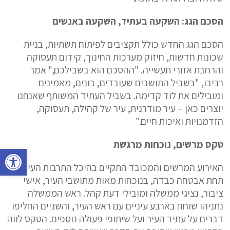
הסכם הגג: השקעה בעתיד, השקעה באנשים
הסכם הגג החדש כולל תקציבים לפיתוח תשתיות, בניית
שכונות חדשות, חיזוק מערכות החינוך, קידום תעסוקה
והרחבת אזורי תעשייה. "ההסכם הוא בשבילכם," אמר
רביבו, "בשביל התושבים שעובדים, בונים, מאמינים
ומובילים את לוד קדימה. בשביל העתיד המשותף שאנחנו
יוצרים כאן – עיר מודרנית, עיר של קהילה, תעסוקה,
הזדמנויות ואיכות חיים."
טקס מרשים, נוכחות מרגשת
פתח סרגל נגישות
האירוע המרשים והמכובד התקיים בהיכל התרבות העירוני,
תחת אבטחה כבדה, בנוכחות מאות מתושבי העיר, אישי
ציבור, נציגי ממשלה ומובילי דעת קהל. ראש הממשלה
נתניהו שוחח בארבע עיניים עם ראש העיר, והשניים החליפו
דברים על עתיד העיר ועל שיתופי פעולה נוספים. הטקס לווה