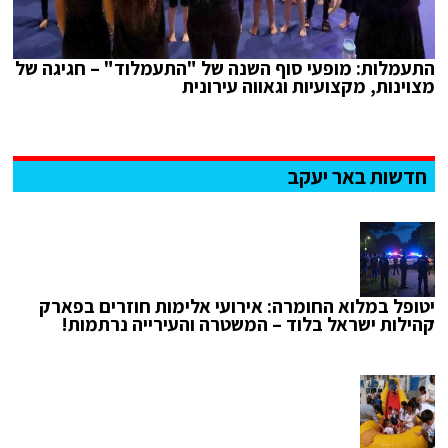
התעמלות: מופעי סוף השנה של "התעמלוד" – חגיגה של
מצוינות, מקצועיות וגאווה עירונית
חדשות באר יעקב
יטופל במלוא החומרה: אירועי אלימות חוזרים בפארק
קהילות ישראל בלוד – המשטרה והעירייה נרתמות!