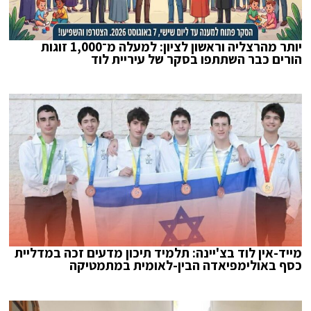
יותר מהרצליה וראשון לציון: למעלה מ־1,000 זוגות
הורים כבר השתתפו בסקר של עיריית לוד
מייד-אין לוד בצ'יינה: תלמיד תיכון מדעים זכה במדליית
כסף באולימפיאדה הבין-לאומית במתמטיקה