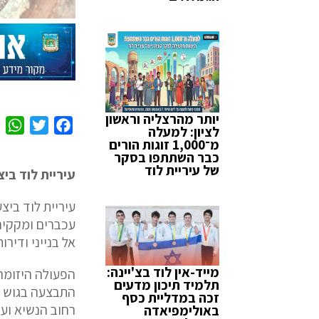
יותר מהרצליה וראשון
W
T
F
לציון: למעלה
מ־1,000 זוגות הורים
h
w
a
כבר השתתפו בסקר
a
i
c
של עיריית לוד
עיריית לוד בי
t
t
e
s
t
b
עיריית לוד ביצ
A
e
o
עכברים ומקקים 
p
r
o
אל בנייני ודיר
p
k
מייד-אין לוד בצ'יינה:
הפעולה היזומה
תלמיד תיכון מדעים
התבצעה בגוש ה
זכה במדליית כסף
רחוב הנשיא ועד
באולימפיאדה