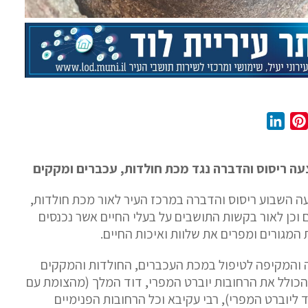
L
P
i
i
n
n
צעה ריסוס והדברה נגד מכת חולדות, עכברים ומקקים
k
t
e
e
עה השבוע ריסוס והדברה במרכז העיר לאור מכת חולדות,
d
r
וכן לאור בקשות התושבים על בעלי החיים אשר נכנסים
I
e
ות המגורים ומפרים את שלוות ואיכות החיים.
n
s
 והמקיפה לטיפול במכת העכברים, החולדות והמקקים
t
כולל את הרחובות יוברט המפרי, דוד המלך (מהצומת עם
 ליוברט המפרי), רבי עקיבא וכל הרחובות הפנימיים