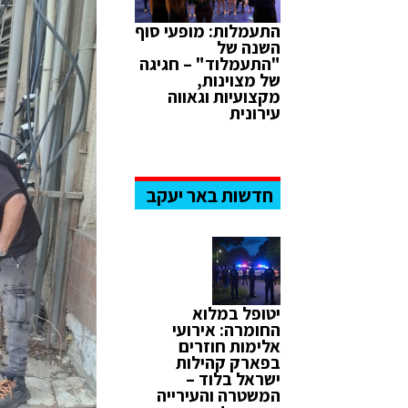
התעמלות: מופעי סוף
השנה של
"התעמלוד" – חגיגה
של מצוינות,
מקצועיות וגאווה
עירונית
חדשות באר יעקב
יטופל במלוא
החומרה: אירועי
אלימות חוזרים
בפארק קהילות
ישראל בלוד –
המשטרה והעירייה