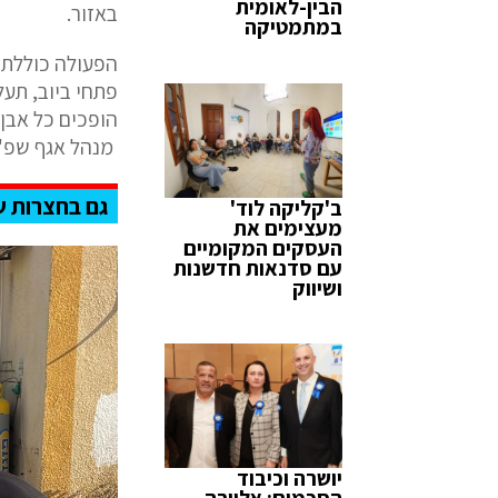
הבין-לאומית
באזור.
במתמטיקה
הפעולה כוללת 
פתחי ביוב, תעל
הופכים כל אבן 
מנהל אגף שפ"
גם בחצרות 
ב'קליקה לוד'
מעצימים את
העסקים המקומיים
עם סדנאות חדשנות
ושיווק
יושרה וכיבוד
הסכמים: אלוירה