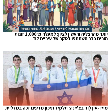
יותר מהרצליה וראשון לציון: למעלה מ־1,000 זוגות
הורים כבר השתתפו בסקר של עיריית לוד
מייד-אין לוד בצ'יינה: תלמיד תיכון מדעים זכה במדליית