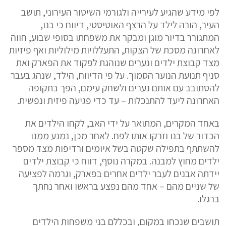
לפי מידע שהגיע לעירייה ולגורמי השיטור העירוני, תושב
העיר, הורה לילד על הרצף האוטיסטי, דיווח כי בנו,
המתגורר בדיור מוגן ומבקר את משפחתו בסופי שבוע, חווה
לאחרונה מסכת של הצקות, התעללויות מילוליות ואף פיזיות
מצד קבוצת ילדים ונערים שנוהגת לפקוד את הפארק ואת
סניף תנועת הנוער הסמוך. על פי הדיווח, הילד, שנהג בעבר
להסתובב עם אותם נערים ולשחק עימם, הפך בתקופה
האחרונה ליעד להתנכלות – עד כדי פגיעה פיזית ונפשית.
באחד המקרים, המתואר על ידי האב, לקחו הילדים את
הכדור של בנו וזרקו אותו לפח. לאחר מכן, נמנע ממנו
להשתתף בתפילה שקטה בשל איומים ורדיפות מצד מספר
ילדים מחוץ למבנה. במקרה נוסף, דווח כי קבוצת ילדים
יידתה אבנים לעבר ילדים אחרים בפארק, וגרמה לפציעה
של שניים מהם – אחד מהם נפצע בראשו ואחר נחתך
ברגלו.
תושבים שנכחו במקום, ובכללם בני משפחות הילדים