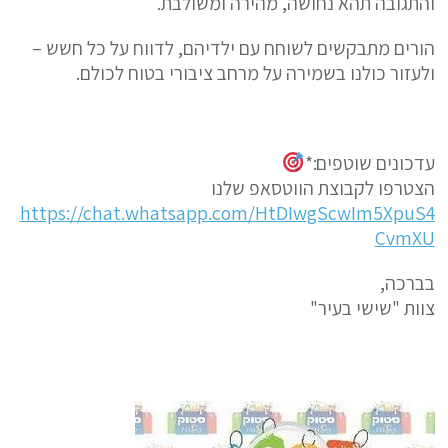
והתגובה תהא נחושה, מהירה ומשולבת.
הורים מתבקשים לשוחח עם ילדיהם, לדווח על כל חשש –
ולעזור כולנו בשמירה על מרחב ציבורי בטוח לכולם.
עדכונים שוטפים:*
הצטרפו לקבוצת הווטסאפ שלנו
https://chat.whatsapp.com/HtDIwgScwIm5XpuS4
CvmXU
בברכה,
צוות "שישי בעיר"