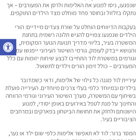
שנפגעו, ניסו למנוע את האלימות ולרסן את המעורבים – אך
נתקלו בזלזול ובחוסר פחד מוחלט מצד הילדים התוקפים.
בעקבות הדיווחים הוחלט על שורת צעדים מיידיים: הורי
הילדים שנפגעו צפויים להגיש תלונה רשמית בתחנת
פתח סרגל נגישות
המשטרה בעיר, בליווי מדריך תנועת הנוער המקומית,
והנושא ייבדק לעומק. גורמי השיטור העירוני ייפגשו עמם,
וגורמים במשטרת לוד התחייבו לבצע שיחות יזומות עם כלל
המעורבים – כולל זימון הורים וילדים לתשאול.
עיריית לוד מגנה כל גילוי של אלימות, ודאי כשמדובר
בילדים ובמיוחד כלפי בעלי צרכים מיוחדים. העירייה פועלת
בשיתוף עם המשטרה, מערך השיטור העירוני וגורמי הרווחה
והחינוך על מנת לטפל באירועים באופן יסודי, למנוע
הישנותם ולחזק את תחושת הביטחון בפארקים ובמרחבים
הציבוריים בעיר.
המסר ברור: לוד לא תאפשר אלימות כלפי שום ילד או נער,