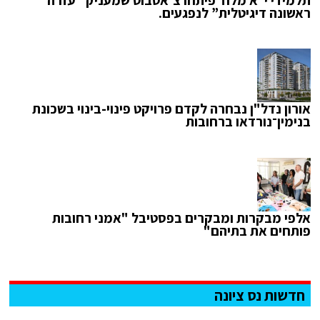
תלמידי י״א מלוד פיתחו צ’אטבוט שמעניק “עזרה
ראשונה דיגיטלית” לנפגעים.
אורון נדל"ן נבחרה לקדם פרויקט פינוי-בינוי בשכונת
בנימין־נורדאו ברחובות
אלפי מבקרות ומבקרים בפסטיבל "אמני רחובות
פותחים את בתיהם"
חדשות נס ציונה