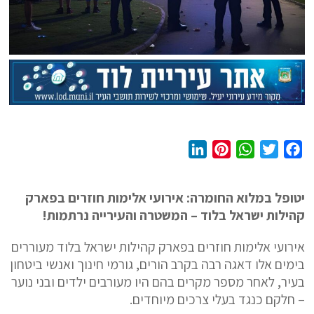
L
P
W
T
F
i
i
h
w
a
n
n
a
i
c
יטופל במלוא החומרה: אירועי אלימות חוזרים בפארק
k
t
t
t
e
קהילות ישראל בלוד – המשטרה והעירייה נרתמות!
e
e
s
t
b
d
r
A
e
o
אירועי אלימות חוזרים בפארק קהילות ישראל בלוד מעוררים
I
e
p
r
o
בימים אלו דאגה רבה בקרב הורים, גורמי חינוך ואנשי ביטחון
n
s
p
k
בעיר, לאחר מספר מקרים בהם היו מעורבים ילדים ובני נוער
t
– חלקם כנגד בעלי צרכים מיוחדים.