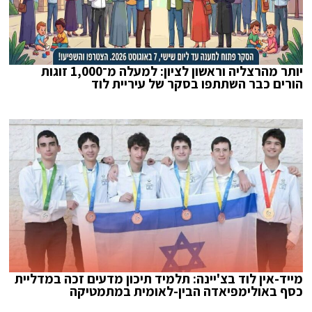
יותר מהרצליה וראשון לציון: למעלה מ־1,000 זוגות
הורים כבר השתתפו בסקר של עיריית לוד
מייד-אין לוד בצ'יינה: תלמיד תיכון מדעים זכה במדליית
כסף באולימפיאדה הבין-לאומית במתמטיקה