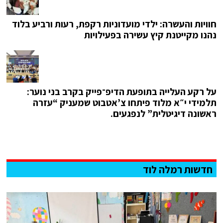
חוויות והעשרה: ילדי מועדוניות רקפת, רעות ורביע בלוד
נהנו מקייטנת קיץ עשירה בפעילויות
על רקע העלייה בתופעת הדיפ־פייק בקרב בני נוער:
תלמידי י״א מלוד פיתחו צ’אטבוט שמעניק “עזרה
ראשונה דיגיטלית” לנפגעים.
חדשות רמלה לוד