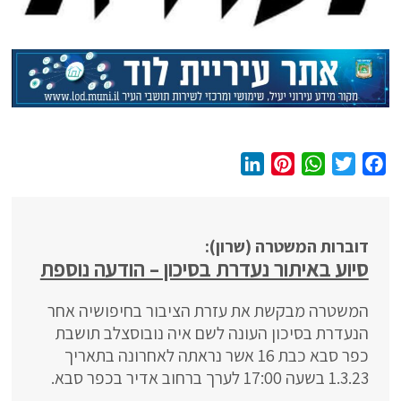
L
P
W
T
F
i
i
h
w
a
n
n
a
i
c
k
t
t
t
e
דוברות המשטרה (שרון):
e
e
s
t
b
סיוע באיתור נעדרת בסיכון – הודעה נוספת
d
r
A
e
o
I
e
p
r
o
המשטרה מבקשת את עזרת הציבור בחיפושיה אחר
n
s
p
k
הנעדרת בסיכון העונה לשם איה נובוסצלב תושבת
t
כפר סבא כבת 16 אשר נראתה לאחרונה בתאריך
1.3.23 בשעה 17:00 לערך ברחוב אדיר בכפר סבא.