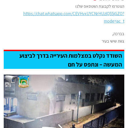
הצטרפו לקבוצת הווטסאפ שלנו
https://chat.whatsapp.com/CEVHvxUYCNrHUzlQ55jGZO?
mode=ac_t
בברכה,
צוות שישי בעיר
השודד נקלט במצלמות העירייה בדרך לביצוע
המעשה – ונתפס על חם