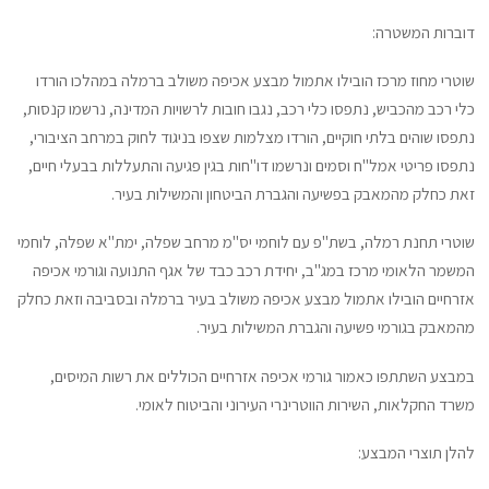
דוברות המשטרה:
שוטרי מחוז מרכז הובילו אתמול מבצע אכיפה משולב ברמלה במהלכו הורדו
כלי רכב מהכביש, נתפסו כלי רכב, נגבו חובות לרשויות המדינה, נרשמו קנסות,
נתפסו שוהים בלתי חוקיים, הורדו מצלמות שצפו בניגוד לחוק במרחב הציבורי,
נתפסו פריטי אמל"ח וסמים ונרשמו דו"חות בגין פגיעה והתעללות בבעלי חיים,
זאת כחלק מהמאבק בפשיעה והגברת הביטחון והמשילות בעיר.
שוטרי תחנת רמלה, בשת"פ עם לוחמי יס"מ מרחב שפלה, ימת"א שפלה, לוחמי
המשמר הלאומי מרכז במג"ב, יחידת רכב כבד של אגף התנועה וגורמי אכיפה
אזרחיים הובילו אתמול מבצע אכיפה משולב בעיר ברמלה ובסביבה וזאת כחלק
מהמאבק בגורמי פשיעה והגברת המשילות בעיר.
במבצע השתתפו כאמור גורמי אכיפה אזרחיים הכוללים את רשות המיסים,
משרד החקלאות, השירות הווטרינרי העירוני והביטוח לאומי.
להלן תוצרי המבצע: