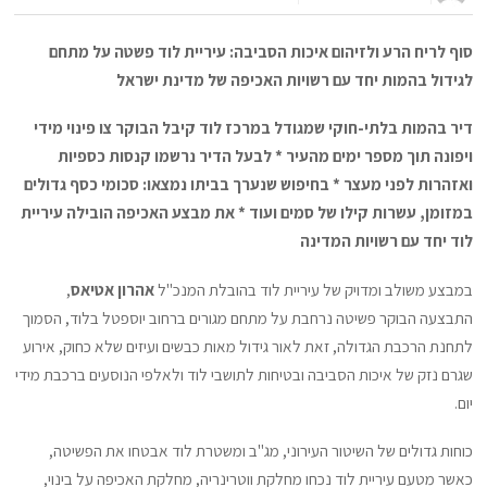
סוף לריח הרע ולזיהום איכות הסביבה: עיריית לוד פשטה על מתחם
לגידול בהמות יחד עם רשויות האכיפה של מדינת ישראל
דיר בהמות בלתי-חוקי שמגודל במרכז לוד קיבל הבוקר צו פינוי מידי
ויפונה תוך מספר ימים מהעיר * לבעל הדיר נרשמו קנסות כספיות
ואזהרות לפני מעצר * בחיפוש שנערך בביתו נמצאו: סכומי כסף גדולים
במזומן, עשרות קילו של סמים ועוד * את מבצע האכיפה הובילה עיריית
לוד יחד עם רשויות המדינה
במבצע משולב ומדויק של עיריית לוד בהובלת המנכ"ל
אהרון אטיאס
,
התבצעה הבוקר פשיטה נרחבת על מתחם מגורים ברחוב יוספטל בלוד, הסמוך
לתחנת הרכבת הגדולה, זאת לאור גידול מאות כבשים ועיזים שלא כחוק, אירוע
שגרם נזק של איכות הסביבה ובטיחות לתושבי לוד ולאלפי הנוסעים ברכבת מידי
יום.
כוחות גדולים של השיטור העירוני, מג"ב ומשטרת לוד אבטחו את הפשיטה,
כאשר מטעם עיריית לוד נכחו מחלקת ווטרינריה, מחלקת האכיפה על בינוי,