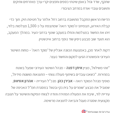
שתקף, שדד וגזל באופן שיטתי כספים וחפצים יקרי-ערך מאזרחים וותיקים
ותושבים עוברי אורח במרחב הציבורי.
הדיווח הראשון התקבל מתושבת ברחוב רחל אלתר על חטיפת תיק. תוך כדי
קבלת האירוע, תצפיתני ה'מוקד רואה' שמתצפת על כ-1,500 מצלמות בלוד,
זיהו את החשוד במצלמות והחלו במעקב שוטף ברחבי העיר. במהלך המעקב,
הוא תועד שוב מבצע ניסיון שוד נוסף ברחוב איינשטיין.
דקות לאחר מכן, באמצעות הכוונה אונליין של 'מוקד רואה' – כוחות השיטור
העירוני והמשטרה הגיעו למקום והחשוד נעצר.
"זוהי משילות", מציין
איתן דפנה
– מנהל השיטור העירוני שפעל בשטח
במהירות. "כשאנו עובדים בשיתוף פעולה צוותי – התוצאות מושגות מידית",
מוסיף מנהל המוקד רואה –
אבירן
כהן
. מנכ"ל העירייה –
אהרון
אטיאס
,
שמוביל את מבצע 'שומרים על בית נקי ובטוח' במסגרת חמ"ל האכיפה של
עיריית לוד, שיבח את הפעולה המהירה והודה לצוותי הפיקוח והשיטור על תגובה
מקצועית שסגרה מעגל והביאה לתוצאה מרשימה.
עדכונים שוטפים:*