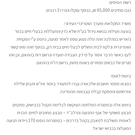
רשות המיסים:
נגבו מחייבים 65,000 ₪, בנוסף עוקלו ונגררו 3 רכבים.
משרד החקלאות ומערך הווטרינרי העירוני:
בוצעה פעילות בנושא גידול בע"ח שלא כדין והתעללות בבעלי חיים בכפר
ג'ואריש במהלכה זוהה טלה פצוע גוסס לאחר פגיעה, נתפס ע"י הפקחית
הווטרינרית ונלקח לבית החולים לבעלי חיים בבית דגן, בנוסף זוהה סוס קשור
לעץ כאשר הדבר אסור על פי דין. העבירה תועדה ונרשם דוח בהתאם, וכן זוהו
פגרים של כבשים מפוזרים בשטח פתוח, נרשם דו"ח בהתאם.
ביטוח לאומי:
נמצאו מספר תושבים שלכאורה עברו להתגורר באזור איו"ש ותבחן שלילת
אזרחותם והפסקת קבלת קצבאות מהמדינה.
בימים אלה ובמסגרת המלחמה העיקשת לבלימת הקטל בכבישים, מתקיים
מבצע משותף של אגף התנועה והרלב״ד – מבצע מחויבים לחיים: תכנית
לאומית משולבת למאבק בקטל בדרכים – במסגרתה נוספו 170 ניידות תנועה
הפועלות בכבישי ישראל.