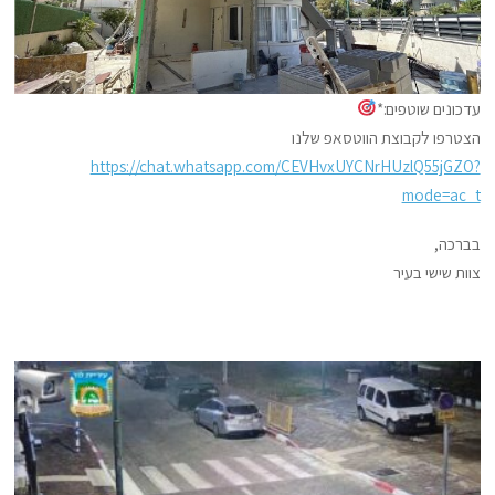
עדכונים שוטפים:*
הצטרפו לקבוצת הווטסאפ שלנו
https://chat.whatsapp.com/CEVHvxUYCNrHUzlQ55jGZO?
mode=ac_t
בברכה,
צוות שישי בעיר