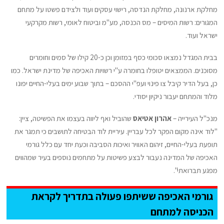
מחלקת ארנונה, מחלקת הנדסה, רישוי עסקים ועוד ולצידם פשטו על מתחם
המגורים: רשות המיסים – מס הכנסה, מע"מ וביטוח לאומי, רשות מקרקעי
ישראל ועוד.
בבית המגדל נמצאו סכומי כסף במזומן וכן כ-20 קילו של סמים וחומרים
מסוכנים. הממצאים יטופלו בחומרה ע"י רשויות האכיפה של מדינת ישראל. כמו
כן, בעל הדיר קיבל צו פינוי ועפ"י ההסכם – בתוך שבוע ימים בעלי-החיים יפונו
מלוד והמתחם יעבור ניקיון יסודי.
מנכ"ל העירייה –
אהרון אטיאס
שהוביל ואף ליווה בעצמו את הפשיטה, ציין:
"לוד אינה מקום הפקר לכל עבריין. עיריית לוד הבטיחה לתושבים כי תמגר את
תופעת בעלי-החיים, זיהום האוויר ואיכות הסביבה וכעת יחד עם כלל גורמי
האכיפה של המדינה נעבור לבצע פשיטות על מתחמים נוספים בעיר שמהווים
מפגע תברואתי".
גורמי האכיפה ששיתפו פעולה בתדריך לקראת
הכניסה למתחם