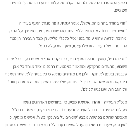
בסיוע המשטרה ואז לשלם גם את הקנס של עלות ביצוע ההריסה ע"י גורמים
חיצוניים.
"זוהי בשורה בתחום המשילות", אומר
עמית גופר
מנהל האגף בעירייה.
"תושב שכיום בונה או מרחיב ללא היתר מהרשות המקומית ומצפצף על החוק –
מחובתו לדעת שהוא עומד בפני נטל כלכלי ופלילי. הן מצד העבירה והן מצד
ההריסה – של העירייה או שלו עצמו, שאף היא עולה כסף".
"יש להדגיש", מוסיף מנהל האגף גופר, כי "פקחי האגף מסיירים בעיר בכל ימות
השבוע, מתעדים מהקרקע ומהאוויר באמצעות רחפנים וציוד מיוחד כל אבן
שנבנית באופן לא חוקי – ולכן אנו מזהירים מראש כי כל בנייה ללא היתר תיאכף
ביד קשה. ומה שהתושב צריך לדעת זה, שלפעמים השכן הוא זה שמעדכן אותנו
על העבירות ואנו נגיע לכולם".
מנכ"ל העירייה –
אהרון אטיאס
מציין, כי "בחודשים האחרונים נעשו
פעולות אכיפה רבות בכל העיר למניעת בנייה בלתי-חוקית, במסגרת חמ"ל
האכיפה שהוקם בפתיחת מבצע 'שומרים על בית נקי ובטוח'. אטיאס מוסיף, כי
"אין ספק שעבודת השולחן העגול שייצרנו עם כלל הגורמים סביב נושאי הביטחון