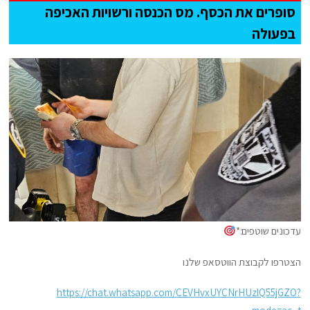
סופרים את הכסף. מס הכנסה ורשויות האכיפה
בפעולה
עדכונים שוטפים:*
הצטרפו לקבוצת הווטסאפ שלנו
https://chat.whatsapp.com/CEVHvxUYCNrHUzlQ55jGZO?
mode=ac_t