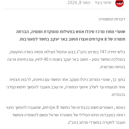
שישי בעיר
ינואר 8, 2026
דוברות המשטרה:
שוטרי מחוז מרכז סיכלו אמש בפעילות ממוקדת וסמויה, הברחה
חמורה של 8 אקדחים ועצרו תושב באר יעקב בחשד למעורבות.
בלשי יחידת 747 במרחב נתב"ג בצעו אתמול פעילות סמויה בשדה התעופה,
במהלכה הוחשד נוסע – תושב באר יעקב בשנות ה 40 לחייו, עם נחיתתו ארצה
בטיסה מגרמניה.
בתוך כך, שוטרי המרחב ניהלו מעקב אחר החשוד עם נחיתתו, לרבות תצפית
אחר תנועותיו עד לשלב איסוף המזוודה, אז עוכב והועבר להמשך חיפוש קפדני
בכבודתו.
כאמור, השוטרים חשפו בכבודתו של החשוד 8 אקדחים, שהועברו להמשך מיצוי
ראיות במעבדות הזיהוי הפלילי של משטרת ישראל ומשם להשמדה והחשוד
הועבר לחקירה במשרדי מרחב נתב"ג.