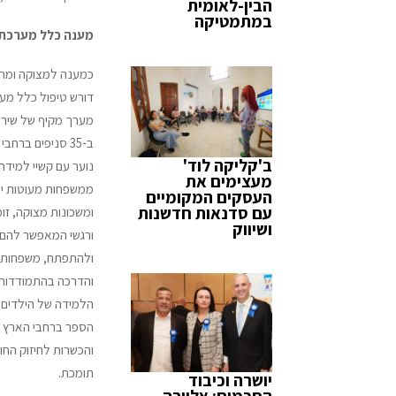
הבין-לאומית
במתמטיקה
מענה כלל מערכתי
כמענה למצוקה ומתו
דורש טיפול כלל מער
מערך מקיף של שירות
ב-35 סניפים ברחב
ב'קליקה לוד'
נוער עם קשיי למידה
מעצימים את
ממשפחות מעוטות יכ
העסקים המקומיים
עם סדנאות חדשנות
ומשכונות מצוקה, זוכ
ושיווק
ורגשי המאפשר להם
ולהתפתח, משפחות ש
והדרכה בהתמודדות 
הלמידה של הילדים ו
הספר ברחבי הארץ מק
והכשרות לחיזוק החוס
תומכת.
יושרה וכיבוד
הסכמים: אלוירה