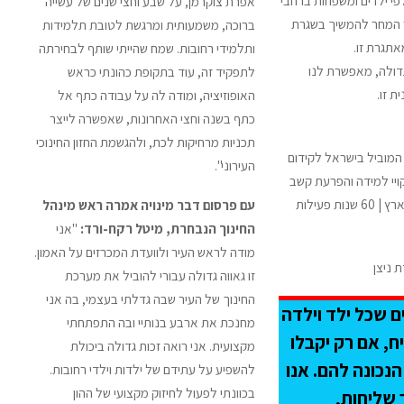
י ילדים ומשפחות ברחבי
אפרת צוקרמן, על שבע וחצי שנים של עשייה
 המחר להמשיך בשגרת
ברוכה, משמעותית ומרגשת לטובת תלמידות
אתגרת זו.
ותלמידי רחובות. שמח שהייתי שותף לבחירתה
דולה, מאפשרת לנו
לתפקיד זה, עוד בתקופת כהונתי כראש
ת זו.
האופוזיציה, ומודה לה על עבודה כתף אל
כתף בשנה וחצי האחרונות, שאפשרה לייצר
תכניות מרחיקות לכת, ולהגשמת החזון החינוכי
 המוביל בישראל לקידום
העירוני".
קויי למידה והפרעת קשב
סניפים ברחבי הארץ | 60 שנות פעילות
עם פרסום דבר מינויה אמרה ראש מינהל
החינוך הנבחרת, מיטל רקח-ורד:
"אני
מודה לראש העיר ולוועדת המכרזים על האמון.
 ניצן
זו גאווה גדולה עבורי להוביל את מערכת
החינוך של העיר שבה גדלתי בעצמי, בה אני
ם שכל ילד וילדה
מחנכת את ארבע בנותיי ובה התפתחתי
ח, אם רק יקבלו
מקצועית. אני רואה זכות גדולה ביכולת
נכונה להם. אנו
להשפיע על עתידם של ילדות וילדי רחובות.
בכוונתי לפעול לחיזוק מקצועי של ההון
 שליחות,