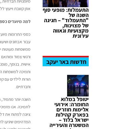
מיומנויות חברתיות , 
אוזן קשבת וייעוץ לל
התעמלות: מופעי סוף
השנה של
"התעמלוד" – חגיגה
למה מיועדים כספי
של מצוינות,
מקצועיות וגאווה
כספי התרומות מיועד
עירונית
עבור אבחונים ושיעו
ממשפחות מעוטות יכול
ורגשי צמוד ומותאם
חדשות באר יעקב
אישית. בנוסף, מופני
ותמיכה למשפחות ה
הורות לילדים עם קשי
וחברתיים.
יטופל במלוא
השנה יותר מתמיד, ה
החומרה: אירועי
לתמיכה. אנו מזמיני
אלימות חוזרים
בפארק קהילות
ציונה לפתוח את דל
ישראל בלוד –
המדהימים שיגיעו לה
המשטרה והעירייה