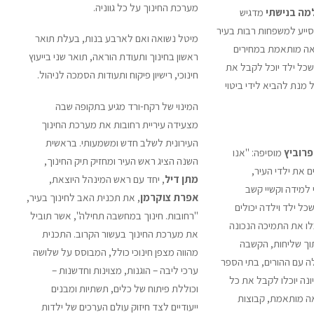
מערכת החינוך על כל גווניה.
למה בנישתי
מדגיש
מסייע למשפחות רבות בעיר
מיטל נשואה ואם לארבע בנות, בעלת תואר
אה מותאמת במחירים
ראשון בחינוך ותעודת הוראה, תואר שני בייעוץ
כל ילד יוכל לקבל את
חינוכי, רישיון פיקוח ותעודות הסמכה לניהול.
 מנת להביא לידי ביטוי
המינוי של רקח-ורד מגיע בתקופה שבה
מצעידה עיריית רחובות את מערכת החינוך
העירונית לשלב חדש ומשמעותי. בראשית
פרוביץ
מוסיפה: "אנו
השנה הציג ראש העיר ומחזיק תיק החינוך,
ם את ילדי העיר,
מתן דיל
, יחד עם ראש המינהל היוצאת,
למידה וקשיי קשב
אפרת צוקרמן
, את תכנית האב לחינוך בעיר,
שכל ילד וילדה יכולים
"רחובות. חינוך במחשבה תחילה", אשר תוביל
לו את התמיכה הנכונה
את מערכת החינוך בעשור הקרוב. התכנית
וך שליחות, הקשבה
מהווה מצפן חינוכי כולל, המבוסס על שלושה
ה עם ההורים, בתי הספר
ערכי ליבה – הוגנות, מצוינות וחדשנות –
יונה יוכלו לקבל את כל
וכוללת פיתוח של כלים, תשתיות ומבנים
אה מותאמת, קבוצות
ייעודיים לצד חיזוק עולם הערכים של ילדות