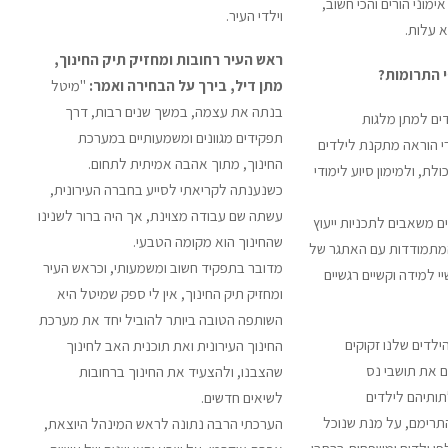
אימוני הורים והכי חשוב,
וילדי העיר.
א עלות.
ראש העיר רחובות ומחזיק תיק החינוך,
 התרומות?
מתן דיל, בירך על הבחירה ואמר:
"מיטל
בנתה את עצמה, במשך שנים רבות, דרך
ים למתן מלגות
תפקידים מגוונים ומשמעותיים במערכת
רי הוראה מתקנת לילדים
החינוך, מתוך אהבה אמיתית לתחום.
ת, ולמימון סיוע לימודי
כשנענתה לקריאתי לסייע בחברה העירונית,
עשתה שם עבודה מצוינת, אך היה ברור לשנינו
ם משאבים לתכניות ייעוץ
שהחינוך הוא מקומה הטבעי.
מתמודדות עם האתגר של
מדובר בתפקיד חשוב ומשמעותי, וכראש העיר
י למידה וקשיים רגשיים
ומחזיק תיק החינוך, אין לי ספק שמיטל היא
השותפה הטובה ביותר להוביל יחד את מערכת
ילדים שלנו זקוקים
החינוך העירונית ואת תוכנית האב לחינוך
ם את תושבי נס
שהצבנו, ולהצעיד את החינוך ברחובות
תותיהם לילדים
לשיאים חדשים.
תרימם, על מנת שנוכל
הערכתי הרבה נתונה לראש המינהל היוצאת,