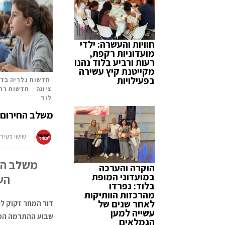
חוויות והעשרה: ילדי
מועדוניות רקפת,
רעות ורביע בלוד נהנו
מקייטנת קיץ עשירה
בפעילויות
חדשות גלריה בדף
ציונה
/
חדשות רח
לוד
משלב החירום 
שישי בעיר
משלב הח
הוקרה והערכה
במועדוני המופת
הש
בלוד: נפרדו
מהרכזות הוותיקות
לאחר שנים של
דור המחר זקוק לנו
עשייה למען
שבוע ההתרמה המש
הגמלאים