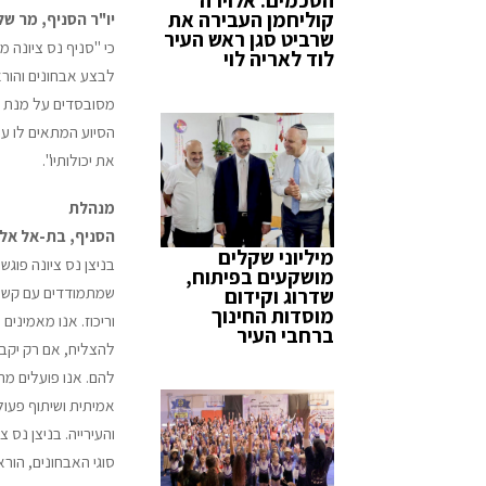
קוליחמן העבירה את
יו"ר הסניף, מר ש
שרביט סגן ראש העיר
כי "סניף נס ציונה 
לוד לאריה לוי
לבצע אבחונים והור
מסובסדים על מנת ש
הסיוע המתאים לו על
את יכולותיו".
מנהלת
הסניף, בת-אל אל
מיליוני שקלים
בניצן נס ציונה פוגשי
מושקעים בפיתוח,
שמתמודדים עם קשי 
שדרוג וקידום
מוסדות החינוך
וריכוז. אנו מאמינים 
ברחבי העיר
להצליח, אם רק יקב
להם. אנו פועלים מת
אמיתית ושיתוף פעול
והעירייה. בניצן נס צ
סוגי האבחונים, הור