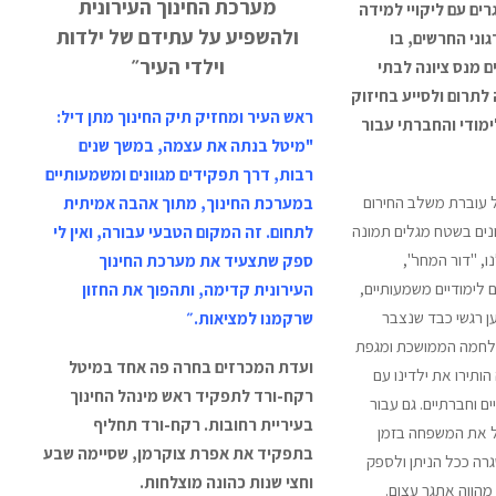
מערכת החינוך העירונית
רים עם ליקויי למידה
ולהשפיע על עתידם של ילדות
גוני החרשים, בו
וילדי העיר״
 מנס ציונה לבתי
תרום ולסייע בחיזוק
ראש העיר ומחזיק תיק החינוך מתן דיל:
מודי והחברתי עבור
"מיטל בנתה את עצמה, במשך שנים
רבות, דרך תפקידים מגוונים ומשמעותיים
 עוברת משלב החירום
במערכת החינוך, מתוך אהבה אמיתית
נים בשטח מגלים תמונה
לתחום. זה המקום הטבעי עבורה, ואין לי
ו, "דור המחר",
ספק שתצעיד את מערכת החינוך
לימודיים משמעותיים,
העירונית קדימה, ותהפוך את החזון
ן רגשי כבד שנצבר
שרקמנו למציאות.״
לחמה הממושכת ומגפת
ועדת המכרזים בחרה פה אחד במיטל
ותירו את ילדינו עם
רקח-ורד לתפקיד ראש מינהל החינוך
ים וחברתיים. גם עבור
בעיריית רחובות. רקח-ורד תחליף
ל את המשפחה בזמן
בתפקיד את אפרת צוקרמן, שסיימה שבע
רה ככל הניתן ולספק
וחצי שנות כהונה מוצלחות.
 מהווה אתגר עצום.