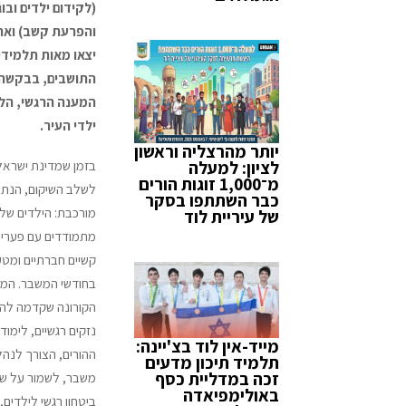
(לקידום ילדים ובוג
והפרעת קשב)
ואר
יצאו מאות
תלמידים
התושבים, בבקשה ל
המענה הרגשי, הלי
ילדי העיר.
יותר מהרצליה וראשון
לציון: למעלה
בזמן שמדינת ישראל
מ־1,000 זוגות הורים
לשלב השיקום, הנתו
כבר השתתפו בסקר
מורכבת: הילדים שלנ
של עיריית לוד
מתמודדים עם פערים 
קשיים חברתיים ומטע
בחודשי המשבר. המ
הקורונה שקדמה לה ה
נזקים רגשיים, לימודי
מייד-אין לוד בצ'יינה:
ההורים, הצורך לנה
תלמיד תיכון מדעים
זכה במדליית כסף
משבר, לשמור על שג
באולימפיאדה
ביטחון רגשי לילדים,