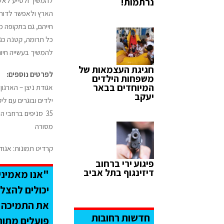
להמשיך ולסייע לאלפ
נרתמות!
הארץ ולאפשר לדור
חייהם, גם בתקופה מ
כל תרומה, קטנה כג
להמשיך בעשייה חיוני
חגיגת העצמאות של
לפרטים נוספים:
משפחות הילדים
המיוחדים בבאר
אגודת ניצן – הארגון
יעקב
ילדים ובוגרים עם לי
35
מסורה
קרדיט תמונות: אגודת
פיגוע ירי ברחוב
דיזינגוף בתל אביב
"אנו מאמיני
יכולים להצלי
את התמיכה ה
חדשות רחובות
פועלים מתוך