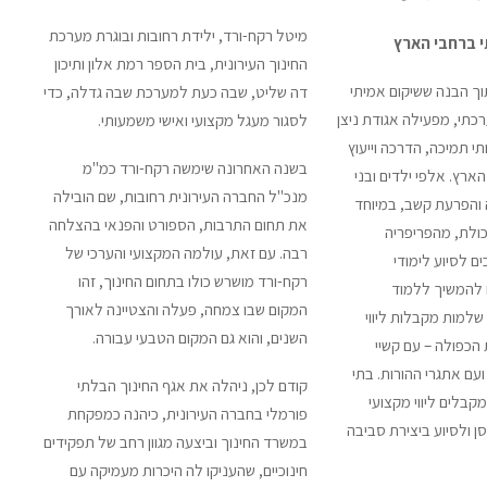
מיטל רקח-ורד, ילידת רחובות ובוגרת מערכת
 ברחבי הארץ
החינוך העירונית, בית הספר רמת אלון ותיכון
ך הבנה ששיקום אמיתי
דה שליט, שבה כעת למערכת שבה גדלה, כדי
כתי, מפעילה אגודת ניצן
לסגור מעגל מקצועי ואישי משמעותי.
י תמיכה, הדרכה וייעוץ
בשנה האחרונה שימשה רקח-ורד כמ"מ
י הארץ. אלפי ילדים ובני
מנכ"ל החברה העירונית רחובות, שם הובילה
 והפרעת קשב, במיוחד
את תחום התרבות, הספורט והפנאי בהצלחה
ולת, מהפריפריה
רבה. עם זאת, עולמה המקצועי והערכי של
ים לסיוע לימודי
רקח-ורד מושרש כולו בתחום החינוך, זהו
 להמשיך ללמוד
המקום שבו צמחה, פעלה והצטיינה לאורך
למות מקבלות ליווי
השנים, והוא גם המקום הטבעי עבורה.
הכפולה – עם קשיי
עם אתגרי ההורות. בתי
קודם לכן, ניהלה את אגף החינוך הבלתי
בלים ליווי מקצועי
פורמלי בחברה העירונית, כיהנה כמפקחת
ן ולסיוע ביצירת סביבה
במשרד החינוך וביצעה מגוון רחב של תפקידים
חינוכיים, שהעניקו לה היכרות מעמיקה עם